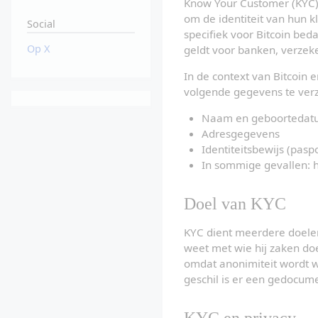
Know Your Customer (KYC),
om de identiteit van hun kl
Social
specifiek voor Bitcoin beda
Op X
geldt voor banken, verzeke
In de context van Bitcoin 
volgende gegevens te verz
Naam en geboortedat
Adresgegevens
Identiteitsbewijs (paspo
In sommige gevallen:
Doel van KYC
KYC dient meerdere doelen.
weet met wie hij zaken doe
omdat anonimiteit wordt w
geschil is er een gedocume
KYC en privacy