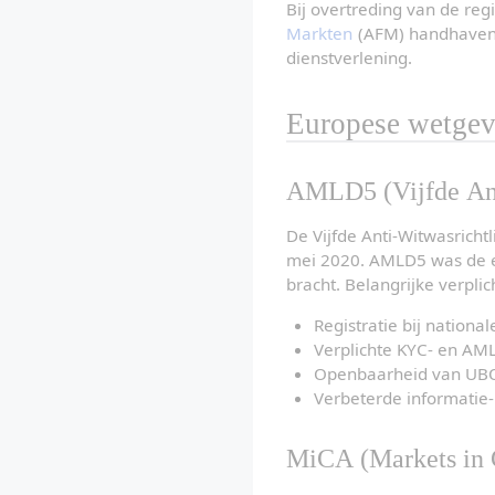
Bij overtreding van de reg
Markten
 (AFM) handhavend
dienstverlening.
Europese wetgev
AMLD5 (Vijfde Ant
De Vijfde Anti-Witwasricht
mei 2020. AMLD5 was de eer
bracht. Belangrijke verpli
Registratie bij nationa
Verplichte KYC- en AM
Openbaarheid van UBO-r
Verbeterde informatie-u
MiCA (Markets in 