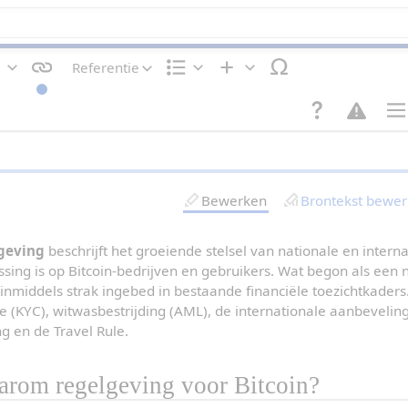
Referentie
T
I
I
e
n
n
k
d
v
s
e
o
P
t
l
e
a
o
i
g
g
p
n
e
i
m
g
n
n
Bewerken
Brontekst bewe
a
a
k
-
e
i
n
n
tgeving
 beschrijft het groeiende stelsel van nationale en interna
s
sing is op Bitcoin-bedrijven en gebruikers. Wat begon als een n
t
e
is inmiddels strak ingebed in bestaande financiële toezichtkaders.
l
catie (KYC), witwasbestrijding (AML), de internationale aanbevelin
l
i
 en de Travel Rule.
n
g
e
arom regelgeving voor Bitcoin?
n