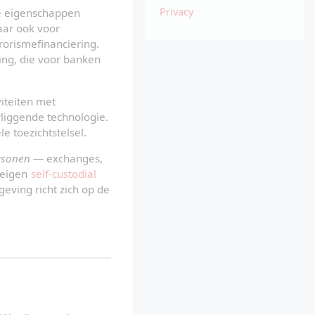
c
h
Privacy
e eigenschappen 
a
ar ook voor 
k
e
orismefinanciering. 
l
ng, die voor banken 
e
n
viteiten met 
liggende technologie. 
e toezichtstelsel.
rsonen
 — exchanges, 
 eigen 
self-custodial 
eving richt zich op de 