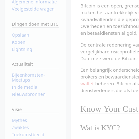
Algemene informatie
Bitcoin is een open, grens
Veelgestelde vragen
maken het aantrekkelijk v
kwaadwillenden die geprob
Dingen doen met BTC
Overheden en toezichthoud
en betaaldiensten al gold, 
Opslaan
Kopen
De centrale redenering van
Lightning
vergelijkbare risicoprofie
Daarmee werd de Bitcoin- e
Actualiteit
Een belangrijk onderscheid 
Bijeenkomsten-
brokers en bewaardiensten 
Meetups
wallet
 beheren. Bitcoin al
In de media
dienstverleners die als t
Nieuwsbronnen
Know Your Cus
Visie
Mythes
Wat is KYC?
Zwaktes
Toekomstbeeld