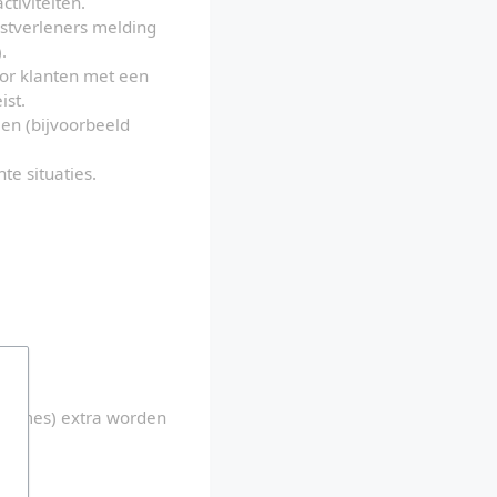
tiviteiten.
tverleners melding 
.
or klanten met een 
ist.
en (bijvoorbeeld 
te situaties.
olumes) extra worden 