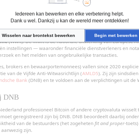
wet: Wwft
Iedereen kan bewerken en elke verbetering helpt.
 van witwassen en financieren van terrorisme
Dank u wel. Dankzij u kan de wereld meer ontdekken!
itwaswetgeving neergelegd in de 
Wet ter voorkoming van wit
Wisselen naar brontekst bewerken
Begin met bewerken
isme
 (Wwft). De Wwft is de nationale uitwerking van Europese AM
eën instellingen — waaronder financiële dienstverleners en notar
erzoek en het melden van ongebruikelijke transacties.
es, brokers en bewaarportemonnees) vallen since 2020 expliciet
e van de Vijfde Anti-Witwasrichtlijn (
AMLD5
). Zij zijn sindsdien
ndsche Bank
 (DNB) en te voldoen aan de verplichtingen uit de 
bij DNB
t Nederland professioneel Bitcoin of andere cryptovaluta wisselt te
moet geregistreerd zijn bij DNB. DNB beoordeelt daarbij onder
ktheid van de bestuurders (het zogeheten 
fit and proper
-toets)
aanwezig zijn.