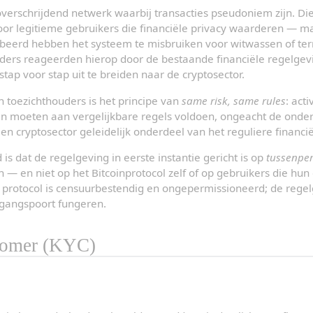
overschrijdend netwerk waarbij transacties pseudoniem zijn. Di
oor legitieme gebruikers die financiële privacy waarderen — ma
eerd hebben het systeem te misbruiken voor witwassen of terr
ers reageerden hierop door de bestaande financiële regelgevi
stap voor stap uit te breiden naar de cryptosector.
 toezichthouders is het principe van 
same risk, same rules
: acti
len moeten aan vergelijkbare regels voldoen, ongeacht de onder
n cryptosector geleidelijk onderdeel van het reguliere financiël
is dat de regelgeving in eerste instantie gericht is op 
tussenpe
— en niet op het Bitcoinprotocol zelf of op gebruikers die hun
s protocol is censuurbestendig en ongepermissioneerd; de regelg
oegangspoort fungeren.
tomer (KYC)