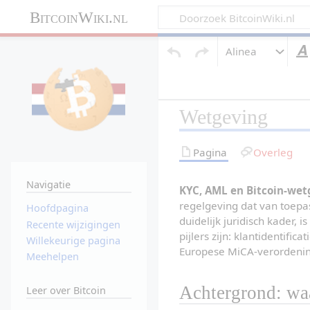
BitcoinWiki.nl
Alinea
Wetgeving
Pagina
Overleg
Navigatie
KYC, AML en Bitcoin-we
regelgeving dat van toepas
Hoofdpagina
duidelijk juridisch kader, 
Recente wijzigingen
pijlers zijn: klantidentifi
Willekeurige pagina
Europese MiCA-verordening
Meehelpen
Achtergrond: wa
Leer over Bitcoin