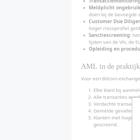
Transactiemonitorin
Meldplicht ongebruik
doen bij de bevoegde a
Customer Due Dilige
hoger risicoprofiel geld
Sanctiescreening
: he
lijsten van de VN, de E
Opleiding en proced
AML in de praktij
Voor een Bitcoin-exchange
Elke klant bij aanmel
Alle transacties wor
Verdachte transacti
Gemelde gevallen wo
Klanten met hogere r
gescreend.