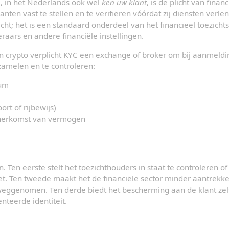
 in het Nederlands ook wel 
ken uw klant
, is de plicht van finan
anten vast te stellen en te verifiëren vóórdat zij diensten verlene
cht; het is een standaard onderdeel van het financieel toezichts
raars en andere financiële instellingen.
en crypto verplicht KYC een exchange of broker om bij aanmeldi
amelen en te controleren:
um
ort of rijbewijs)
 herkomst van vermogen
 Ten eerste stelt het toezichthouders in staat te controleren of
t. Ten tweede maakt het de financiële sector minder aantrekkeli
eggenomen. Ten derde biedt het bescherming aan de klant zelf: 
nteerde identiteit.