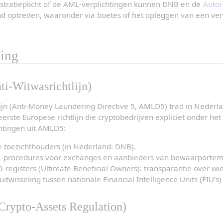
istratieplicht of de AML-verplichtingen kunnen DNB en de 
Autori
 optreden, waaronder via boetes of het opleggen van een ver
ing
i-Witwasrichtlijn)
lijn (Anti-Money Laundering Directive 5, AMLD5) trad in Nederla
ste Europese richtlijn die cryptobedrijven expliciet onder het 
chtingen uit AMLD5:
le toezichthouders (in Nederland: DNB).
L-procedures voor exchanges en aanbieders van bewaarporte
egisters (Ultimate Beneficial Owners): transparantie over wie a
itwisseling tussen nationale Financial Intelligence Units (FIU's
Crypto-Assets Regulation)