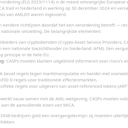
erordening (EU) 2023/1114) is de meest omvangrijke Europese 
iCA trad in Nederland in werking op 30 december 2024 en vervan
asis van AMLD5 waren ingevoerd.
 eerdere richtlijnen doordat het een verordening betreft — rech
er nationale omzetting. De belangrijkste elementen:
anbieders van cryptodiensten (Crypto-Asset Service Providers, 
een nationale toezichthouder (in Nederland: AFM). Een vergunn
ng
-principe in de hele EU.
ng
: CASPs moeten klanten uitgebreid informeren over risico's e
CA bevat regels tegen marktmanipulatie en handel met voorwet
FID II-regels voor traditionele effectenmarkten.
ecifieke regels voor uitgevers van asset-referenced tokens (ART
 werkt nauw samen met de AML-wetgeving. CASPs moeten vold
n aan de aanvullende eisen van MiCA.
DNB-bedrijven gold een overgangstermijn: zij moesten uiterlijk
hikken.