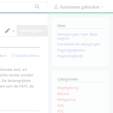
Anonieme gebruiker
Meer
Vastleggen...
Verwijzingen naar deze
V
pagina
a
Gerelateerde wijzigingen
n
t
Paginagegevens
e
rken
Geschiedenis
Paginalogboek
k
s
t
v
tionale wet- en 
e
iche-sector zonder 
r
Categorieën
w
 De belangrijkste 
e
gen van de FATF, de 
r
Regelgeving
k
Bitcoin
e
r
Wetgeving
o
AML
m
s
KYC