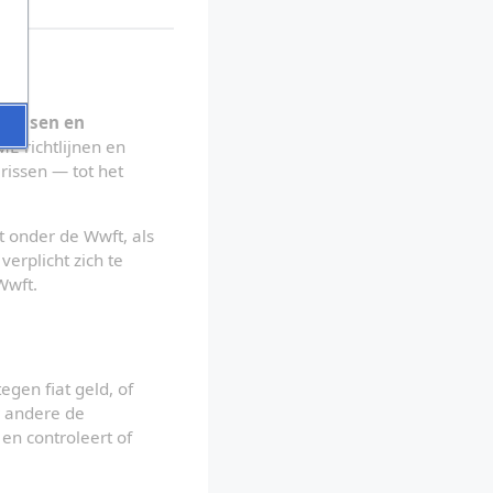
wassen en 
L-richtlijnen en 
issen — tot het 
 onder de Wwft, als 
 verplicht zich te 
Wwft.
gen fiat geld, of 
 andere de 
 en controleert of 