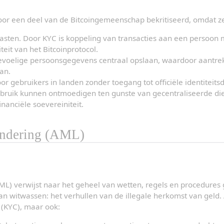
or een deel van de Bitcoingemeenschap bekritiseerd, omdat z
tasten. Door KYC is koppeling van transacties aan een persoon m
eit van het Bitcoinprotocol.
voelige persoonsgegevens centraal opslaan, waardoor aantrekk
an.
 gebruikers in landen zonder toegang tot officiële identiteit
bruik kunnen ontmoedigen ten gunste van gecentraliseerde dien
inanciële soevereiniteit.
ndering (AML)
) verwijst naar het geheel van wetten, regels en procedures g
 witwassen: het verhullen van de illegale herkomst van geld.
n (KYC), maar ook: