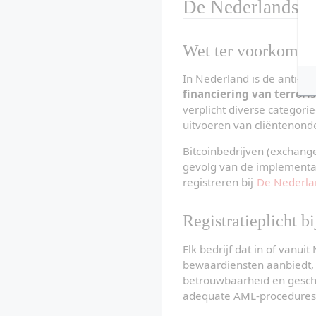
De Nederlandse 
Wet ter voorkoming
In Nederland is de anti-w
financiering van terror
verplicht diverse categori
uitvoeren van cliëntenond
Bitcoinbedrijven (exchang
gevolg van de implementati
registreren bij 
De Nederla
Registratieplicht 
Elk bedrijf dat in of vanui
bewaardiensten aanbiedt, 
betrouwbaarheid en geschi
adequate AML-procedures 