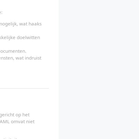
e:
ogelijk, wat haaks 
elijke doelwitten 
sdocumenten.
sten, wat indruist 
ericht op het 
 AML omvat niet 