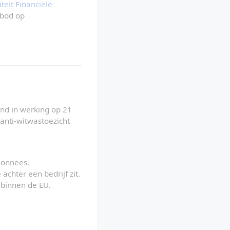
teit Financiële 
bod op 
nd in werking op 21 
anti-witwastoezicht 
monnees.
chter een bedrijf zit.
) binnen de EU.