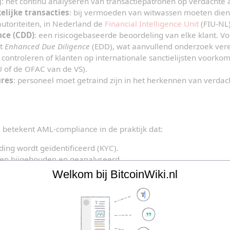
g
: het continu analyseren van transactiepatronen op verdachte ac
elijke transacties
: bij vermoeden van witwassen moeten diens
utoriteiten, in Nederland de 
Financial Intelligence Unit
 (FIU-NL)
nce (CDD)
: een risicogebaseerde beoordeling van elke klant. Vo
t 
Enhanced Due Diligence
 (EDD), wat aanvullend onderzoek vere
t controleren of klanten op internationale sanctielijsten voorkom
U of de OFAC van de VS).
ures
: personeel moet getraind zijn in het herkennen van verdach
k
 betekent AML-compliance in de praktijk dat:
ding wordt geïdentificeerd (KYC).
den bijgehouden en geanalyseerd.
es automatisch of handmatig worden geflagd.
Welkom bij BitcoinWiki.nl
rden doorgestuurd naar FIU-NL.
isicoprofielen (politiek prominente personen, hoge transactiev