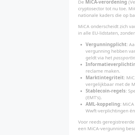
De 
MiCA-verordening
 (V
cryptosector tot nu toe. M
nationale kaders die op b
MiCA onderscheidt zich van
in alle EU-lidstaten, zond
Vergunningplicht
: A
vergunning hebben van 
geldt via het 
passporti
Informatieverplichti
reclame maken.
Marktintegriteit
: Mi
vergelijkbaar met de Mi
Stablecoin-regels
: Sp
(EMT's).
AML-koppeling
: MiCA
Wwft-verplichtingen é
Voor reeds geregistreerde 
een MiCA-vergunning besc