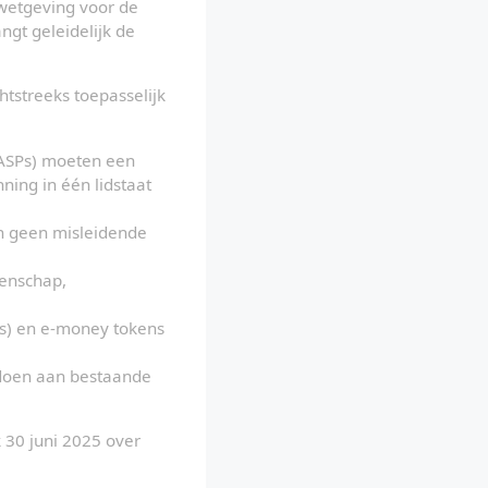
wetgeving voor de 
gt geleidelijk de 
tstreeks toepasselijk 
CASPs) moeten een 
ing in één lidstaat 
n geen misleidende 
enschap, 
's) en e-money tokens 
oen aan bestaande 
 30 juni 2025 over 