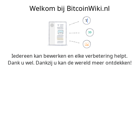
BitcoinWiki.nl
Welkom bij BitcoinWiki.nl
Bewerken van
Wetgeving
(sectie)
Iedereen kan bewerken en elke verbetering helpt.
Dank u wel. Dankzij u kan de wereld meer ontdekken!
Waarschuwing:
Je bent niet aangemeld. Je IP-
adres zal voor iedereen zichtbaar zijn als je
wijzigingen op deze pagina maakt. Wanneer je
je
aanmeldt
of
een account aanmaakt
, worden je
bewerkingen aan je gebruikersnaam
toegeschreven. Daarnaast zijn er nog andere
voordelen.