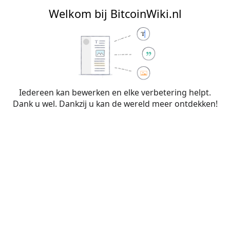
BitcoinWiki.nl
Welkom bij BitcoinWiki.nl
Bewerken van
Wetgeving
(sectie)
Iedereen kan bewerken en elke verbetering helpt.
Dank u wel. Dankzij u kan de wereld meer ontdekken!
Waarschuwing:
Je bent niet aangemeld. Je IP-
adres zal voor iedereen zichtbaar zijn als je
wijzigingen op deze pagina maakt. Wanneer je
je
aanmeldt
of
een account aanmaakt
, worden je
bewerkingen aan je gebruikersnaam
toegeschreven. Daarnaast zijn er nog andere
voordelen.