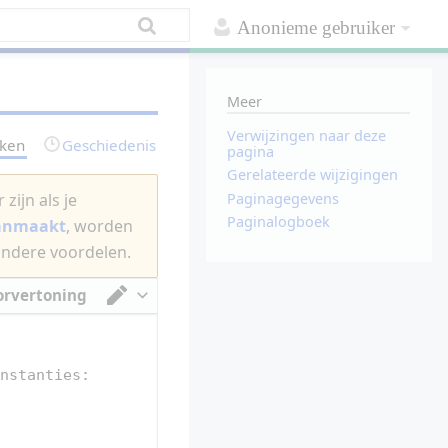
Anonieme gebruiker
Meer
Verwijzingen naar deze
rken
Geschiedenis
pagina
Gerelateerde wijzigingen
Paginagegevens
zijn als je
Paginalogboek
aanmaakt
, worden
andere voordelen.
orvertoning
Van tekstverwerker omschakelen