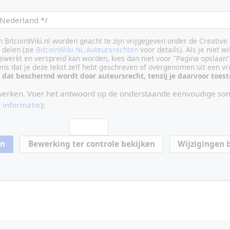
an BitcoinWiki.nl worden geacht te zijn vrijgegeven onder de Creati
delen (zie
BitcoinWiki NL:Auteursrechten
voor details). Als je niet wi
ewerkt en verspreid kan worden, kies dan niet voor "Pagina opslaan"
vens dat je deze tekst zelf hebt geschreven of overgenomen uit een vr
 dat beschermd wordt door auteursrecht, tenzij je daarvoor toe
werken. Voer het antwoord op de onderstaande eenvoudige som
 informatie
):