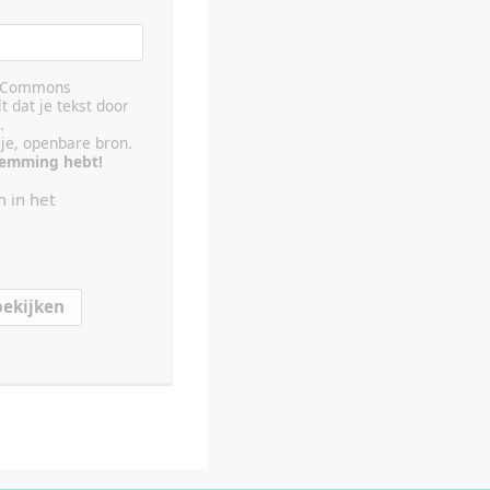
ve Commons
lt dat je tekst door
.
ije, openbare bron.
stemming hebt!
 in het