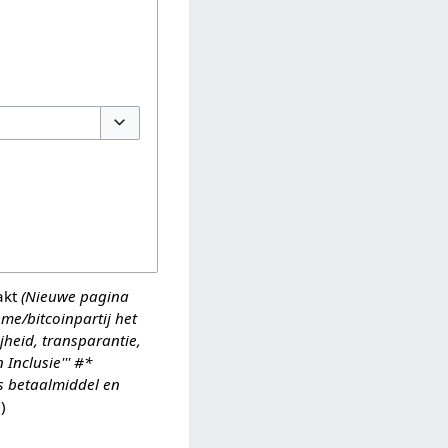
Opties omschakelen
akt
(Nieuwe pagina
.me/bitcoinpartij het
jheid, transparantie,
Inclusie''' #*
ls betaalmiddel en
d