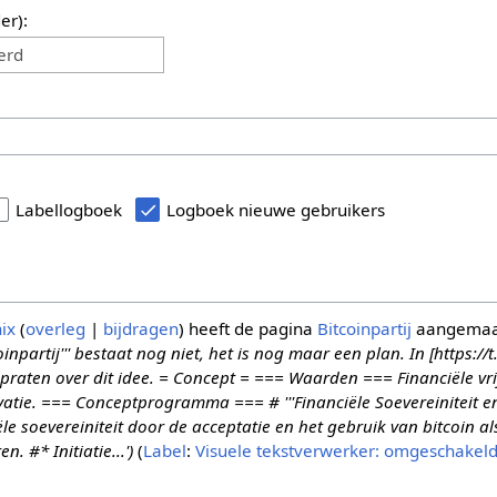
er):
erd
Labellogboek
Logboek nieuwe gebruikers
ix
overleg
bijdragen
heeft de pagina
Bitcoinpartij
aangema
npartij''' bestaat nog niet, het is nog maar een plan. In [https://t
praten over dit idee. = Concept = === Waarden === Financiële vri
atie. === Conceptprogramma === # '''Financiële Soevereiniteit en 
le soevereiniteit door de acceptatie en het gebruik van bitcoin a
. #* Initiatie...')
Label
:
Visuele tekstverwerker: omgeschakel