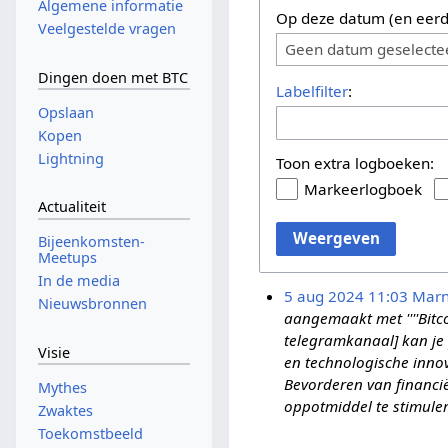
Algemene informatie
Op deze datum (en eerd
Veelgestelde vragen
Geen datum geselecte
Dingen doen met BTC
Labelfilter
:
Opslaan
Kopen
Lightning
Toon extra logboeken:
Markeerlogboek
Actualiteit
Weergeven
Bijeenkomsten-
Meetups
In de media
5 aug 2024 11:03
Marn
Nieuwsbronnen
aangemaakt met ''''Bitcoi
telegramkanaal] kan je 
Visie
en technologische innov
Bevorderen van financië
Mythes
oppotmiddel te stimuleren
Zwaktes
Toekomstbeeld