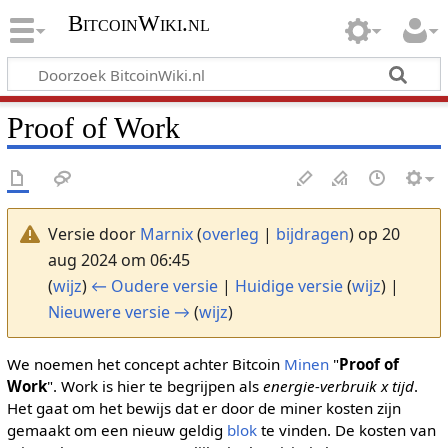
BitcoinWiki.nl
Proof of Work
Versie door
Marnix
(
overleg
|
bijdragen
)
op 20
aug 2024 om 06:45
(
wijz
)
← Oudere versie
|
Huidige versie
(
wijz
) |
Nieuwere versie →
(
wijz
)
We noemen het concept achter Bitcoin
Minen
"
Proof of
Work
". Work is hier te begrijpen als
energie-verbruik x tijd
.
Het gaat om het bewijs dat er door de miner kosten zijn
gemaakt om een nieuw geldig
blok
te vinden. De kosten van