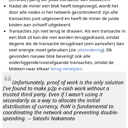
Nadat de miner een blok heeft toegevoegd, wordt het
door alle nodes in het netwerk gecontroleerd: zijn alle
transacties juist uitgevoerd en heeft de miner de juiste
kosten aan zichzelf uitgekeerd
Transacties zijn niet terug te draaien. Als een transactie in
een blok zit kan die niet worden teruggedraaid, omdat
degene die de transactie terugdraait (een aanvaller) dan
veel energie moet gebruiken (zie
uitzondering
). Elk
gevonden nieuwe blok beveiligt ook alle
onderliggende/voorafgaande transacties, omdat de
blokken naar elkaar
terug verwijzen
.
❝
Unfortunately, proof of work is the only solution
I've found to make p2p e-cash work without a
trusted third party. Even if I wasn't using it
secondarily as a way to allocate the initial
distribution of currency, PoW is fundamental to
coordinating the network and preventing double-
spending. -- Satoshi Nakamoto