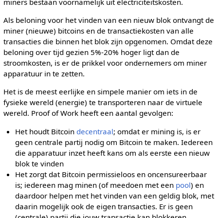
miners bestaan voornamelijk uit electriciteitskosten.
Als beloning voor het vinden van een nieuw blok ontvangt de
miner (nieuwe) bitcoins en de transactiekosten van alle
transacties die binnen het blok zijn opgenomen. Omdat deze
beloning over tijd gezien 5%-20% hoger ligt dan de
stroomkosten, is er de prikkel voor ondernemers om miner
apparatuur in te zetten.
Het is de meest eerlijke en simpele manier om iets in de
fysieke wereld (energie) te transporteren naar de virtuele
wereld. Proof of Work heeft een aantal gevolgen:
Het houdt Bitcoin
decentraal
; omdat er mining is, is er
geen centrale partij nodig om Bitcoin te maken. Iedereen
die apparatuur inzet heeft kans om als eerste een nieuw
blok te vinden
Het zorgt dat Bitcoin permissieloos en oncensureerbaar
is; iedereen mag minen (of meedoen met een
pool
) en
daardoor helpen met het vinden van een geldig blok, met
daarin mogelijk ook de eigen transacties. Er is geen
(centrale) partij die jouw transactie kan blokkeren.