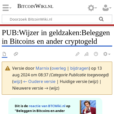
BitcoinWiki.nl
PUB
:
Wijzer in geldzaken:Beleggen
in Bitcoins en ander cryptogeld
Versie door
Marnix
(
overleg
|
bijdragen
)
op 13
aug 2024 om 08:37
(Categorie Publicatie toegevoegd)
(
wijz
)
← Oudere versie
| Huidige versie (wijz) |
Nieuwere versie → (wijz)
Dit is de
reactie van BTCWiki.nl
op
"Beleggen in Bitcoins en ander