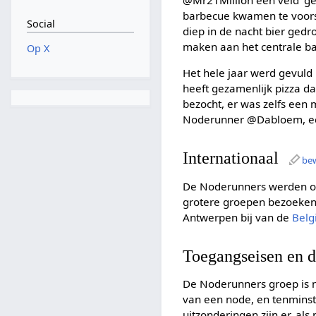
barbecue kwamen te voorsc
Social
diep in de nacht bier ged
maken aan het centrale ban
Op X
Het hele jaar werd gevuld
heeft gezamenlijk pizza d
bezocht, er was zelfs een
Noderunner @Dabloem, echt
Internationaal
be
De Noderunners werden oo
grotere groepen bezoeken
Antwerpen bij van de
Belg
Toegangseisen en d
De Noderunners groep is ni
van een node, en tenminste
uitzonderingen zijn er, al