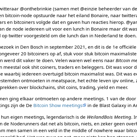
witteraar @onthebrinkie (samen met @einzie beheerder van de 
en bitcoin-node opstuurde naar het eiland Bonaire, naar twit
ars en bitcoiners volgde dat en gaven hun reacties hierop. 
an de node iedereen uit voor een lunch in Bonaire maar dit wa
 op twitter voorgesteld om die lunch dan in Nederland te doen.
ezoek in Den Bosch in september 2021, en dit is de 1e officiël
geveer 20 bitcoiners op af, stuk voor stuk bitcoin maximalist
ten werd dit vaker te doen. Velen waren wel eens naar
Bitcoin m
meestal ook shit coiners, traders en beleggers. Dit was voor 
 waarbij iedereen overtuigd bitcoin maximalist was. Dit was 
gestemden ontmoeten in meatspace, het echte leven ipv online, 
ekken over blockchains, shit coins, trading, yield en meer.
 men ging elkaar ontmoeten op andere meetings. 1 van de doo
tings zijn de De
Bitcoin Show meetings
in de Blast Galaxy in 
h hun eigen meetings, legendarisch is de
WeilandBois Meeting
. 
 de Noderunners dat net als bitcoin, niets, en zeker geen ove
 men samen in een veld in the middle of nowhere waar bitc
regeld' had. Het was guur en nat, maar niets kon hen stoppen,