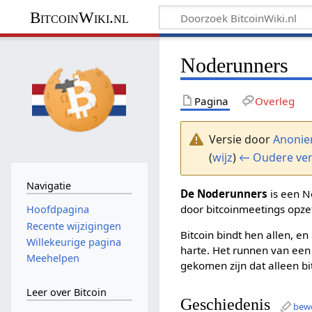
BitcoinWiki.nl
Noderunners
Pagina
Overleg
Versie door
Anoni
(
wijz
)
← Oudere ver
Navigatie
De Noderunners
is een N
door bitcoinmeetings opze
Hoofdpagina
Recente wijzigingen
Bitcoin bindt hen allen, e
Willekeurige pagina
harte. Het runnen van een 
Meehelpen
gekomen zijn dat alleen bi
Leer over Bitcoin
Geschiedenis
bew