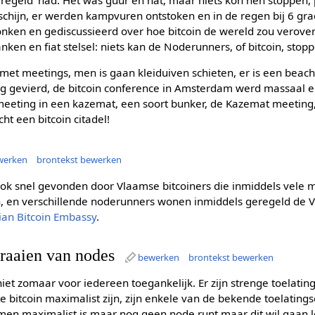
hijn, er werden kampvuren ontstoken en in de regen bij 6 grad
ronken en gediscussieerd over hoe bitcoin de wereld zou verove
ken en fiat stelsel: niets kan de Noderunners, of bitcoin, stop
 met meetings, men is gaan kleiduiven schieten, er is een bea
ag gevierd, de bitcoin conference in Amsterdam werd massaal 
 meeting in een kazemat, een soort bunker, de Kazemat meeting
 een bitcoin citadel!
werken
brontekst bewerken
k snel gevonden door Vlaamse bitcoiners die inmiddels vele 
, en verschillende noderunners wonen inmiddels geregeld de 
ian Bitcoin Embassy
.
raaien van nodes
bewerken
brontekst bewerken
et zomaar voor iedereen toegankelijk. Er zijn strenge toelatin
 bitcoin maximalist zijn, zijn enkele van de bekende toelatings
s men maximalist is maar nog geen node runt maar dit wil gaan l