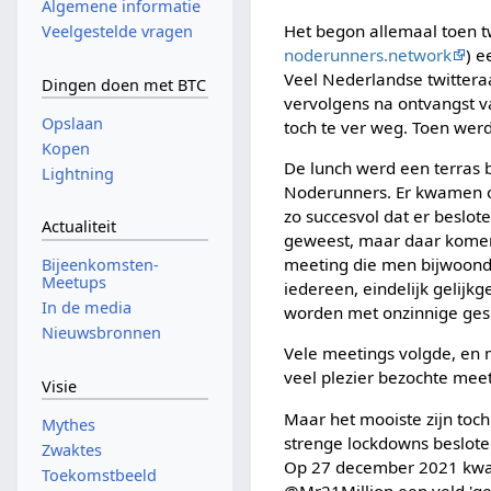
Algemene informatie
Het begon allemaal toen t
Veelgestelde vragen
noderunners.network
) e
Veel Nederlandse twittera
Dingen doen met BTC
vervolgens na ontvangst v
Opslaan
toch te ver weg. Toen werd
Kopen
De lunch werd een terras b
Lightning
Noderunners. Er kwamen on
zo succesvol dat er beslo
Actualiteit
geweest, maar daar komen 
meeting die men bijwoonde
Bijeenkomsten-
Meetups
iedereen, eindelijk gelijk
In de media
worden met onzinnige gespr
Nieuwsbronnen
Vele meetings volgde, en
veel plezier bezochte mee
Visie
Maar het mooiste zijn toc
Mythes
strenge lockdowns besloten
Zwaktes
Op 27 december 2021 kwam
Toekomstbeeld
@Mr21Million een veld 'ge