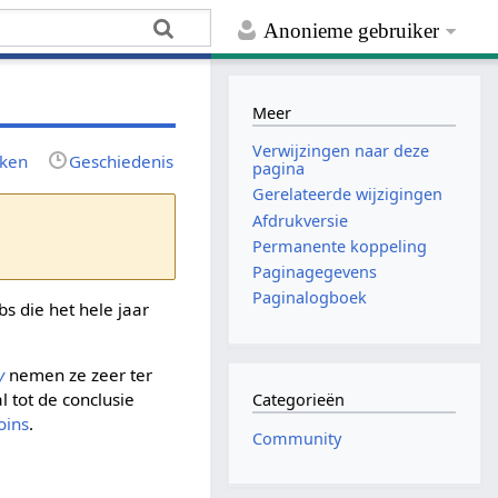
Anonieme gebruiker
Meer
Verwijzingen naar deze
rken
Geschiedenis
pagina
Gerelateerde wijzigingen
Afdrukversie
Permanente koppeling
Paginagegevens
Paginalogboek
ebs die het hele jaar
y
nemen ze zeer ter
l tot de conclusie
Categorieën
oins
.
Community