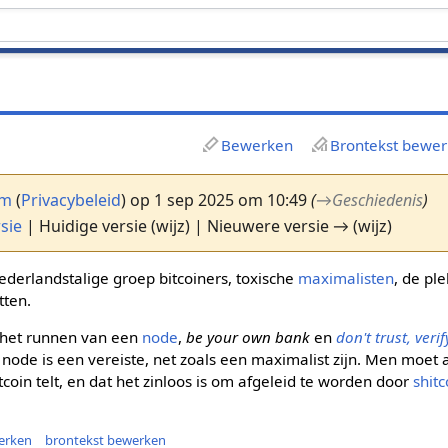
Bewerken
Brontekst bewe
em
(
Privacybeleid
)
op 1 sep 2025 om 10:49
(
→
Geschiedenis
)
sie
| Huidige versie (wijz) | Nieuwere versie → (wijz)
ederlandstalige groep bitcoiners, toxische
maximalisten
, de pl
tten.
n het runnen van een
node
,
be your own bank
en
don't trust, verif
node is een vereiste, net zoals een maximalist zijn. Men moet a
tcoin telt, en dat het zinloos is om afgeleid te worden door
shitc
erken
brontekst bewerken