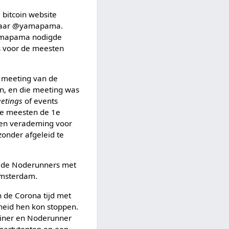
bitcoin website
teraar @yamapama.
@yamapama nodigde
s voor de meesten
e meeting van de
en, en die meeting was
eetings
of events
de meesten de 1e
een verademing voor
zonder afgeleid te
r de Noderunners met
Amsterdam.
In de Corona tijd met
rheid hen kon stoppen.
oiner en Noderunner
 partytenten en een