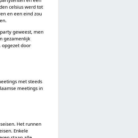
en celsius werd tot
ren en een eind zou
pen.
chparty geweest, men
en gezamenlijk
, opgezet door
meetings met steeds
Vlaamse meetings in
gseisen. Het runnen
eisen. Enkele
eren staan alle