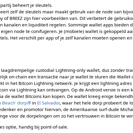
partij beheert je sleutels.
heert zelf de sleutels maar maakt gebruik van de node van bijv
ny of BREEZ zijn hier voorbeelden van. Dit verbetert de gebrui
n kanalen en liquiditeit regelen. Sommige wallet apps bieden
 eigen node te conifugeren. Je (mobiele) wallet is gekoppeld aa
utels. Het verschilt per app of je zelf kanalen moeten openen e
 laagdrempelige custodial Lightning-only wallet, dus zonder trad
lijk on-chain een transactie naar je wallet te sturen die Wallet 
 in het Bitcoin Lightning netwerk. Je krijgt een lightning adres
tcoin via Lightning kan ontvangen. Op de Android versie is een
via de wallet Bitcoins kan kopen. De wallet kreeg enige beken
in Beach' dorp
in
El Salvador
, waar het hele dorp probeert de 
bedenker en promotor hiervan, de Amerikaanse surf-dude Micha
ange voor de dorpelingen om zo het vertrouwen in Bitcoin te wi
es optie, handig bij point-of-sale.