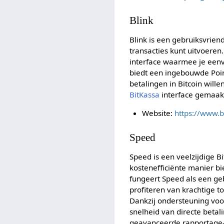
Blink
Blink is een gebruiksvrien
transacties kunt uitvoeren
interface waarmee je eenv
biedt een ingebouwde Poin
betalingen in Bitcoin will
BitKassa
interface gemaak
Website:
https://www.b
Speed
Speed is een veelzijdige B
kostenefficiënte manier b
fungeert Speed als een geb
profiteren van krachtige t
Dankzij ondersteuning voor
snelheid van directe beta
geavanceerde rapportage- 