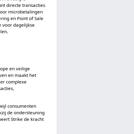
t directe transacties
 voor microbetalingen
ring en Point of Sale
e voor dagelijkse
len.
kope en veilige
jven en maakt het
nder complexe
acties,
rwijl consumenten
kzij de ondersteuning
eert Strike de kracht