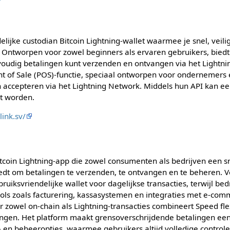
delijke custodian Bitcoin Lightning-wallet waarmee je snel, veil
. Ontworpen voor zowel beginners als ervaren gebruikers, biedt 
oudig betalingen kunt verzenden en ontvangen via het Lightni
t of Sale (POS)-functie, speciaal ontworpen voor ondernemers 
en accepteren via het Lightning Network. Middels hun API kan e
t worden.
link.sv/
itcoin Lightning-app die zowel consumenten als bedrijven een sn
iedt om betalingen te verzenden, te ontvangen en te beheren.
ruiksvriendelijke wallet voor dagelijkse transacties, terwijl be
ools zoals facturering, kassasystemen en integraties met e-co
 zowel on-chain als Lightning-transacties combineert Speed flex
lingen. Het platform maakt grensoverschrijdende betalingen ee
en beheeropties, waarmee gebruikers altijd volledige control