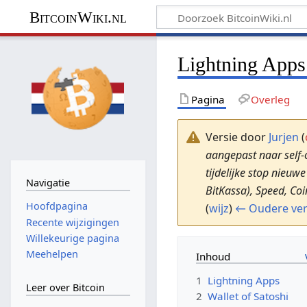
BitcoinWiki.nl
Lightning Apps
Pagina
Overleg
Versie door
Jurjen
(
aangepast naar self-
tijdelijke stop nieuw
Navigatie
BitKassa), Speed, Coin
Hoofdpagina
(
wijz
)
← Oudere ver
Recente wijzigingen
Willekeurige pagina
Meehelpen
Inhoud
1
Lightning Apps
Leer over Bitcoin
2
Wallet of Satoshi