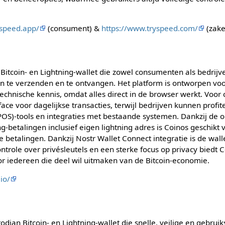
.speed.app/
(consument) &
https://www.tryspeed.com/
(zakel
 Bitcoin- en Lightning-wallet die zowel consumenten als bedrij
n te verzenden en te ontvangen. Het platform is ontworpen v
f technische kennis, omdat alles direct in de browser werkt. Voo
face voor dagelijkse transacties, terwijl bedrijven kunnen profit
 (POS)-tools en integraties met bestaande systemen. Dankzij de
g-betalingen inclusief eigen lightning adres is Coinos geschikt 
e betalingen. Dankzij Nostr Wallet Connect integratie is de walle
ntrole over privésleutels en een sterke focus op privacy biedt C
or iedereen die deel wil uitmaken van de Bitcoin-economie.
io/
dian Bitcoin- en Lightning-wallet die snelle, veilige en gebruik