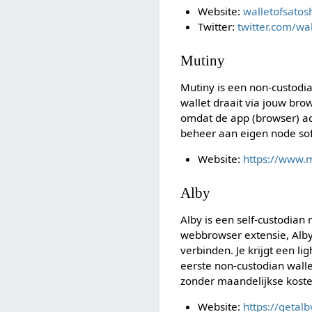
Website:
walletofsatos
Twitter:
twitter.com/wal
Mutiny
Mutiny is een non-custodial
wallet draait via jouw brow
omdat de app (browser) ac
beheer aan eigen node so
Website:
https://www.
Alby
Alby is een self-custodia
webbrowser extensie, Alby
verbinden. Je krijgt een l
eerste non-custodian wall
zonder maandelijkse koste
Website:
https://getal