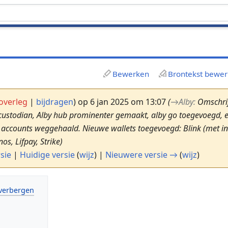
Bewerken
Brontekst bewe
overleg
|
bijdragen
)
op 6 jan 2025 om 13:07
(
→
Alby
:
Omschrij
custodian, Alby hub prominenter gemaakt, alby go toegevoegd, 
e accounts weggehaald. Nieuwe wallets toegevoegd: Blink (met in
os, Lifpay, Strike)
sie
|
Huidige versie
(
wijz
) |
Nieuwere versie →
(
wijz
)