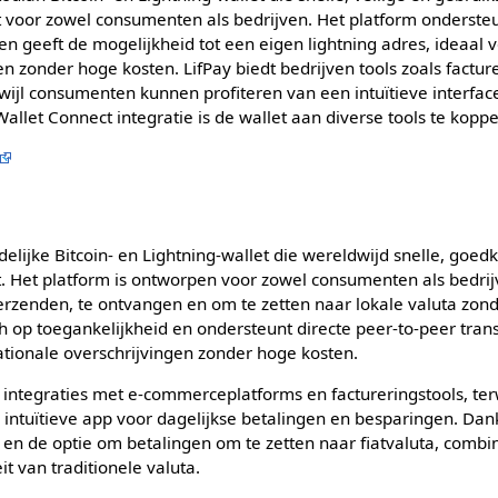
 voor zowel consumenten als bedrijven. Het platform ondersteun
en geeft de mogelijkheid tot een eigen lightning adres, ideaal
n zonder hoge kosten. LifPay biedt bedrijven tools zoals facture
erwijl consumenten kunnen profiteren van een intuïtieve interfac
Wallet Connect integratie is de wallet aan diverse tools te koppe
delijke Bitcoin- en Lightning-wallet die wereldwijd snelle, goed
. Het platform is ontworpen voor zowel consumenten als bedri
erzenden, te ontvangen en om te zetten naar lokale valuta zo
zich op toegankelijkheid en ondersteunt directe peer-to-peer trans
ationale overschrijvingen zonder hoge kosten.
e integraties met e-commerceplatforms en factureringstools, te
 intuïtieve app voor dagelijkse betalingen en besparingen. Dan
en de optie om betalingen om te zetten naar fiatvaluta, combin
it van traditionele valuta.