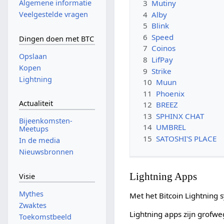
Algemene informatie
3
Mutiny
4
Alby
Veelgestelde vragen
5
Blink
6
Speed
Dingen doen met BTC
7
Coinos
Opslaan
8
LifPay
Kopen
9
Strike
Lightning
10
Muun
11
Phoenix
Actualiteit
12
BREEZ
13
SPHINX CHAT
Bijeenkomsten-
14
UMBREL
Meetups
15
SATOSHI'S PLACE
In de media
Nieuwsbronnen
Lightning Apps
Visie
Mythes
Met het Bitcoin Lightning 
Zwaktes
Lightning apps zijn grofweg
Toekomstbeeld