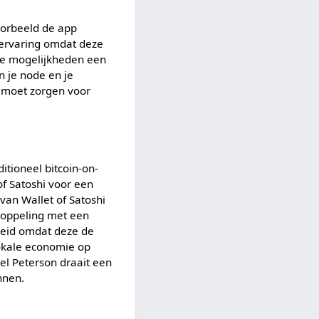
oorbeeld de app
kservaring omdat deze
 de mogelijkheden een
n je node en je
n moet zorgen voor
itioneel bitcoin-on-
of Satoshi voor een
 van Wallet of Satoshi
 koppeling met een
dheid omdat deze de
lokale economie op
el Peterson draait een
nnen.