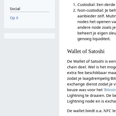
Custodial: Een derde 
Social
Non-custodial: Je be
aanbieder zelf. Muti
Op X
nodes het openen va
andere node zoals je
beheert je eigen sle
genoeg liquiditeit.
Wallet of Satoshi
De Wallet of Satoshi is een
chain deel. Wel is het moge
extra fee beschikbaar maakt
zodat je laagdrempelig Bi
exchange dienst zodat je 
keuze was voor het
'Bitco
Lightning te draaien. De 
Lightning node en is exch
De wallet biedt o.a. NFC le