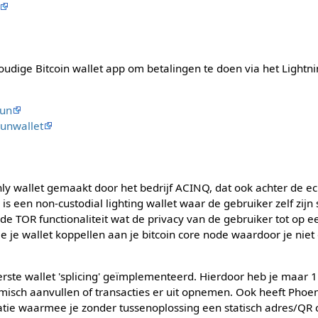
udige Bitcoin wallet app om betalingen te doen via het Lightn
un
unwallet
nly wallet gemaakt door het bedrijf ACINQ, dat ook achter de ecl
is een non-custodial lighting wallet waar de gebruiker zelf zijn
de TOR functionaliteit wat de privacy van de gebruiker tot op 
e je wallet koppellen aan je bitcoin core node waardoor je niet
erste wallet 'splicing' geïmplementeerd. Hierdoor heb je maar 1
misch aanvullen of transacties er uit opnemen. Ook heeft Phoen
atie waarmee je zonder tussenoplossing een statisch adres/QR