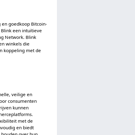
ig en goedkoop Bitcoin-
Blink een intuïtieve
ng Network. Blink
en winkels die
en koppeling met de
elle, veilige en
 Voor consumenten
drijven kunnen
mmerceplatforms.
ibiliteit met de
nvoudig en biedt
e houden over hun