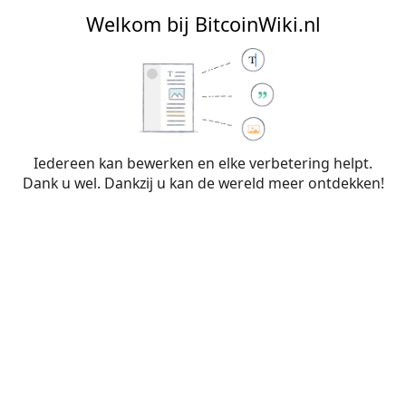
BitcoinWiki.nl
Welkom bij BitcoinWiki.nl
Bewerken van
Gebruiker:BLOCKNERD
Iedereen kan bewerken en elke verbetering helpt.
Dank u wel. Dankzij u kan de wereld meer ontdekken!
Waarschuwing:
Je bent niet aangemeld. Je IP-
adres zal voor iedereen zichtbaar zijn als je
wijzigingen op deze pagina maakt. Wanneer je
je
aanmeldt
of
een account aanmaakt
, worden je
bewerkingen aan je gebruikersnaam
toegeschreven. Daarnaast zijn er nog andere
voordelen.