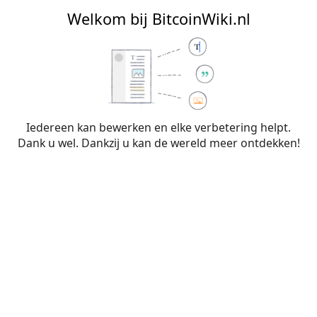
BitcoinWiki.nl
Welkom bij BitcoinWiki.nl
Bewerken van
Fiat geld
Iedereen kan bewerken en elke verbetering helpt.
Dank u wel. Dankzij u kan de wereld meer ontdekken!
Waarschuwing:
Je bent niet aangemeld. Je IP-
adres zal voor iedereen zichtbaar zijn als je
wijzigingen op deze pagina maakt. Wanneer je
je
aanmeldt
of
een account aanmaakt
, worden je
bewerkingen aan je gebruikersnaam
toegeschreven. Daarnaast zijn er nog andere
voordelen.