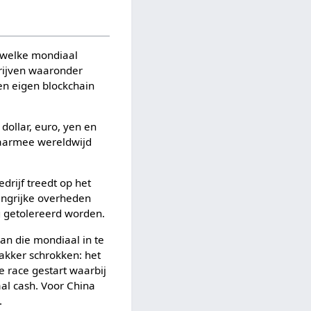
n welke mondiaal
rijven waaronder
n eigen blockchain
dollar, euro, yen en
waarmee wereldwijd
drijf treedt op het
elangrijke overheden
g getolereerd worden.
aan die mondiaal in te
akker schrokken: het
e race gestart waarbij
aal cash. Voor China
.