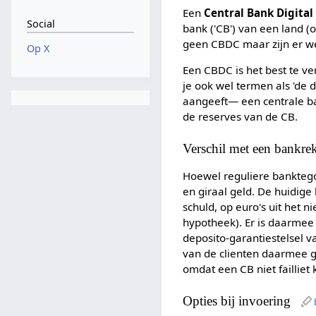
Een
Central Bank Digital
Social
bank ('CB') van een land 
geen CBDC maar zijn er we
Op X
Een CBDC is het best te ve
je ook wel termen als 'de d
aangeeft— een centrale ban
de reserves van de CB.
Verschil met een bankre
Hoewel reguliere banktegoe
en giraal geld. De huidige 
schuld, op euro's uit het n
hypotheek). Er is daarmee 
deposito-garantiestelsel 
van de clienten daarmee g
omdat een CB niet failliet
Opties bij invoering