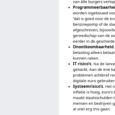
van álle burgers verlop
Programmeerbaarhe
worden ingebouwd voor
“dat is goed voor de e
benzinepomp of de slag
afgeschreven, bijvoorb
gereedschap van de ove
eerder in de geschiede
Onontkoombaarheid
belasting alleen betaa
kunnen raken.
IT risico’s
. Na de lanc
gehackt. Aan de ene ka
problemen achteraf re
digitale euro gebruike
Systeemrisico’s
. Het 
inflatie is hoog, euro’
maakt staatsschulden t
mensen en bedrijven g
al snel erg mis gaan.