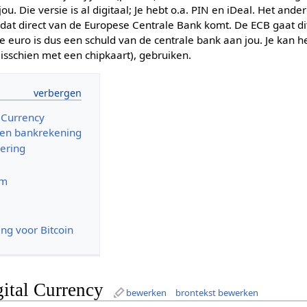
u. Die versie is al digitaal; Je hebt o.a. PIN en iDeal. Het ander
d dat direct van de Europese Centrale Bank komt. De ECB gaat d
le euro is dus een schuld van de centrale bank aan jou. Je kan h
misschien met een chipkaart), gebruiken.
l Currency
een bankrekening
oering
em
ng voor Bitcoin
ital Currency
bewerken
brontekst bewerken