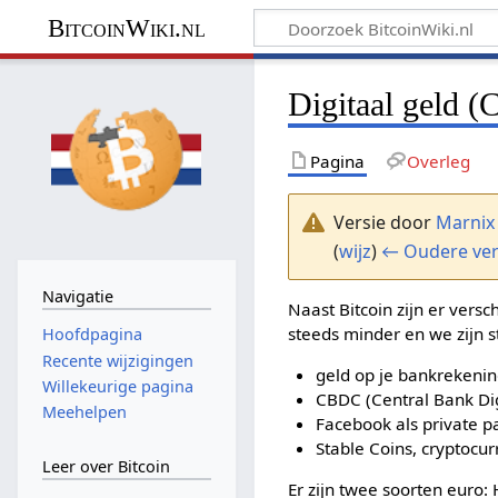
BitcoinWiki.nl
Digitaal geld 
Pagina
Overleg
Versie door
Marnix
(
wijz
)
← Oudere ver
Navigatie
Naast Bitcoin zijn er vers
steeds minder en we zijn 
Hoofdpagina
Recente wijzigingen
geld op je bankrekeni
Willekeurige pagina
CBDC (Central Bank Digi
Meehelpen
Facebook als private pa
Stable Coins, cryptocur
Leer over Bitcoin
Er zijn twee soorten euro: 