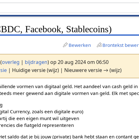
(CBDC, Facebook, Stablecoins)
Bewerken
Brontekst bewe
(
overleg
|
bijdragen
)
op 20 aug 2024 om 06:50
sie
| Huidige versie (wijz) | Nieuwere versie → (wijz)
chillende vormen van digitaal geld. Het aandeel van cash geld 
steeds meer gewend aan digitale vormen van geld. Elk met spe
ng
tal Currency, zoals een digitale euro)
rtij die een eigen munt wil uitgeven
rencies die fiatgeld representeren
Het saldo dat je bij jouw (private) bank hebt staan en contant ge