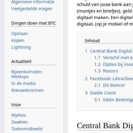
Algemene informatie
schuld van jouw bank aan jo
Veelgestelde vragen
(muntjes en briefjes), gel
digitaal maken. Een digita
Dingen doen met BTC
digitaal, (op je mobiel of 
Opslaan
Inhoud
Kopen
Lightning
1
Central Bank Digita
1.1
Verschil met 
Actualiteit
1.2
Opties bij inv
1.3
Risico's
Bijeenkomsten-
Meetups
2
Facebook: Libra/Di
In de media
2.1
De Bancor
Nieuwsbronnen
3
Stable Coins
3.1
Géén Bedreigi
Visie
Mythes
Zwaktes
Central Bank Dig
Toekomstbeeld