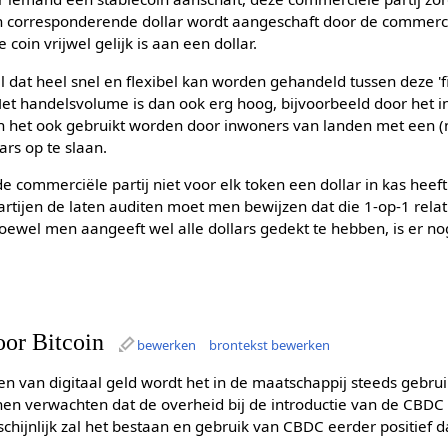
 corresponderende dollar wordt aangeschaft door de commerci
 coin vrijwel gelijk is aan een dollar.
el dat heel snel en flexibel kan worden gehandeld tussen deze 'f
et handelsvolume is dan ook erg hoog, bijvoorbeeld door het i
 het ook gebruikt worden door inwoners van landen met een (
rs op te slaan.
 de commerciële partij niet voor elk token een dollar in kas heeft 
artijen de laten auditen moet men bewijzen dat die 1-op-1 relati
lhoewel men aangeeft wel alle dollars gedekt te hebben, is er 
or Bitcoin
bewerken
brontekst bewerken
en van digitaal geld wordt het in de maatschappij steeds gebru
nen verwachten dat de overheid bij de introductie van de CBDC
chijnlijk zal het bestaan en gebruik van CBDC eerder positief 
,