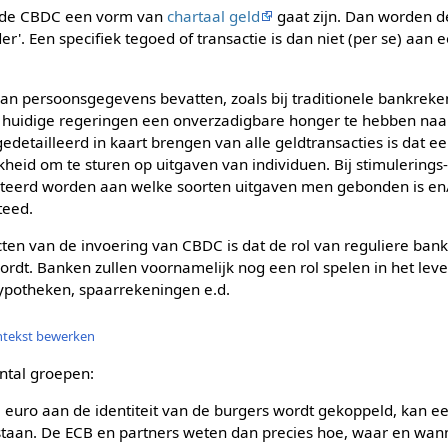
r de CBDC een vorm van
chartaal geld
gaat zijn. Dan worden 
r'. Een specifiek tegoed of transactie is dan niet (per se) aan ee
n persoonsgegevens bevatten, zoals bij traditionele bankreken
t huidige regeringen een onverzadigbare honger te hebben na
detailleerd in kaart brengen van alle geldtransacties is dat een
heid om te sturen op uitgaven van individuen. Bij stimulering
cteerd worden aan welke soorten uitgaven men gebonden is en/
teed.
ten van de invoering van CBDC is dat de rol van reguliere bank
ordt. Banken zullen voornamelijk nog een rol spelen in het le
hypotheken, spaarrekeningen e.d.
ntekst bewerken
antal groepen:
le euro aan de identiteit van de burgers wordt gekoppeld, kan 
taan. De ECB en partners weten dan precies hoe, waar en wanne