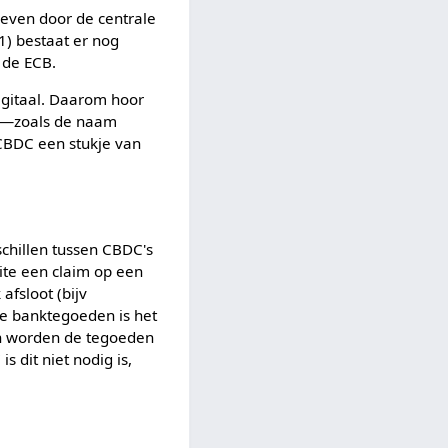
geven door de centrale
1) bestaat er nog
 de ECB.
igitaal. Daarom hoor
is —zoals de naam
 CBDC een stukje van
schillen tussen CBDC's
eite een claim op een
afsloot (bijv
re banktegoeden is het
an worden de tegoeden
 dit niet nodig is,