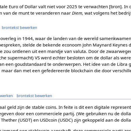
itale Euro of Dollar valt niet voor 2025 te verwachten [bron]. 
am van de munt te veranderen naar
Diem,
wat volgens het bedrijf
brontekst bewerken
s overleg in 1944, waar de landen van de wereld samenkwame
 bespreken, stelde de bekende econoom John Maynard Keynes 
e zou ontlenen uit een mandje van valuta. Door de zwaarwege
he supermacht) VS werd echter besloten om de dollar als wer
an een goudstandaard te onderwerpen. Het idee van de Libra gr
, maar dan met een gefedereerde blockchain die door verschill
ewerken
brontekst bewerken
l geld zijn de stable coins. In feite is dit een digitale represen
tgegeven door een commerciele partij. (We gebruiken nu de dolla
s Thether (USDT) en USDcoin (USDC) zijn gekoppeld aan de dolla
r iemand een stablecoin aanschaft, deze commerciele partij zor