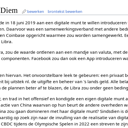
/Diem
bewerken
brontekst bewerken
e in 18 juni 2019 aan een digitale munt te willen introducere
den. Daarvoor was een samenwerkingsverband met andere bed
, en Coinbase opgericht waarmee zou worden samengewerkt. Ee
Libra.
ra, zou de waarde ontlenen aan een mandje van valuta, met de 
te) componenten. Facebook zou dan ook een App introduceren 
 hiervan. Het onvoorstelbare leek te gebeuren: een privaat be
it bij uitstek nl. de uitgifte en beheer van 's lands geld. Alle b
de plannen beter af te blazen, de Libra zou onder geen bedin
, en trad in het offensief en kondigde een eigen digitale munt 
eze actie van China waarvan op hun beurt de andere overheden w
China zou gaan domineren met haar digitale munt? Sindsdien is d
rstig op zoek zijn naar de invulling van de realisatie van digit
en CBDC tijdens de Olympische Spelen in 2022 een streven te zijn