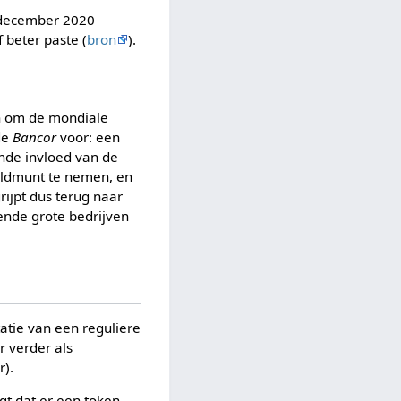
In december 2020
 beter paste (
bron
).
n om de mondiale
de
Bancor
voor: een
nde invloed van de
eldmunt te nemen, en
ijpt dus terug naar
ende grote bedrijven
tatie van een reguliere
r verder als
r).
gt dat er een token