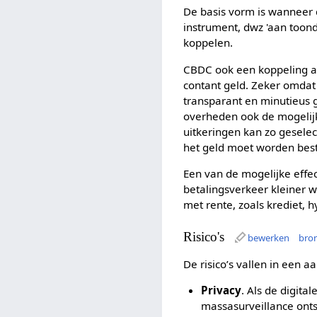
De basis vorm is wannee
instrument, dwz 'aan toonde
koppelen.
CBDC ook een koppeling aa
contant geld. Zeker omda
transparant en minutieus ge
overheden ook de mogelijk
uitkeringen kan zo gesele
het geld moet worden bes
Een van de mogelijke effec
betalingsverkeer kleiner w
met rente, zoals krediet, 
Risico's
bewerken
bro
De risico’s vallen in een a
Privacy
. Als de digita
massasurveillance onts