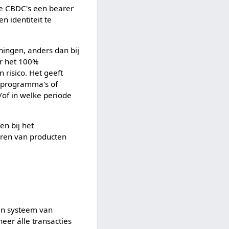
de CBDC's een bearer
n identiteit te
ingen, anders dan bij
ar het 100%
 risico. Het geeft
s-programma's of
of in welke periode
en bij het
veren van producten
een systeem van
er álle transacties