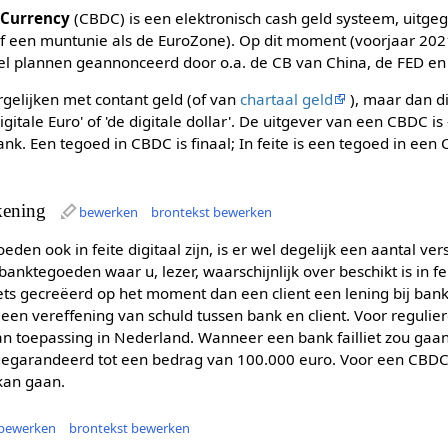
 Currency
(CBDC) is een elektronisch cash geld systeem, uitge
(of een muntunie als de EuroZone). Op dit moment (voorjaar 202
l plannen geannonceerd door o.a. de CB van China, de FED en
rgelijken met contant geld (of van
chartaal geld
), maar dan d
igitale Euro' of 'de digitale dollar'. De uitgever van een CBDC 
k. Een tegoed in CBDC is finaal; In feite is een tegoed in een
kening
bewerken
brontekst bewerken
den ook in feite digitaal zijn, is er wel degelijk een aantal ver
banktegoeden waar u, lezer, waarschijnlijk over beschikt is in f
iets gecreëerd op het moment dan een client een lening bij bank 
een vereffening van schuld tussen bank en client. Voor regulie
van toepassing in Nederland. Wanneer een bank failliet zou ga
egarandeerd tot een bedrag van 100.000 euro. Voor een CBDC is
 kan gaan.
bewerken
brontekst bewerken