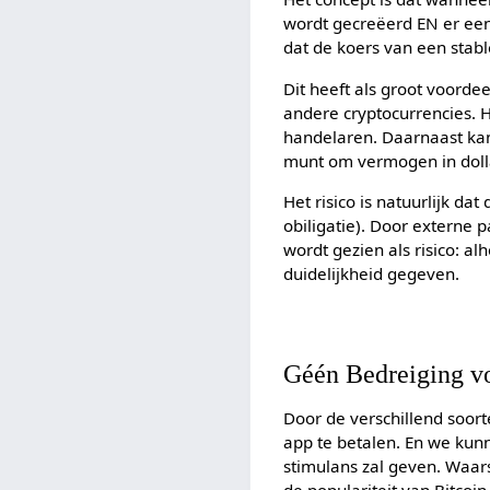
wordt gecreëerd EN er een
dat de koers van een stable
Dit heeft als groot voorde
andere cryptocurrencies. H
handelaren. Daarnaast kan
munt om vermogen in dolla
Het risico is natuurlijk dat
obiligatie). Door externe p
wordt gezien als risico: a
duidelijkheid gegeven.
Géén Bedreiging vo
Door de verschillend soort
app te betalen. En we kun
stimulans zal geven. Waars
de populariteit van Bitcoin