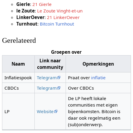
Gierle
:
21 Gierle
le Zoute
:
Le Zoute Vinght-et-un
LinkerOever
:
21 LinkerOever
Turnhout
:
Bitcoin Turnhout
Gerelateerd
Groepen over
Link naar
Naam
Opmerkingen
community
Inflatiespook
Telegram
Praat over
inflatie
CBDCs
Telegram
Over CBDCs
De LP heeft lokale
communities met eigen
LP
Website
bijeenkomsten. Bitcoin is
daar ook regelmatig een
(sub)onderwerp.