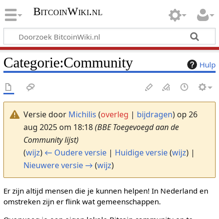
BitcoinWiki.nl
Categorie
:
Community
Hulp
Versie door
Michilis
(
overleg
|
bijdragen
)
op 26
aug 2025 om 18:18
(BBE Toegevoegd aan de
Community lijst)
(
wijz
)
← Oudere versie
|
Huidige versie
(
wijz
) |
Nieuwere versie →
(
wijz
)
Er zijn altijd mensen die je kunnen helpen! In Nederland en
omstreken zijn er flink wat gemeenschappen.