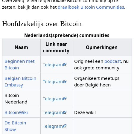
Overweeg je een eigen lokale Bitcoin community op te
zetten, bekijk dan ook het
draaiboek Bitcoin Communities
.
Hoofdzakelijk over Bitcoin
Nederlands(sprekende) communities
Link naar
Naam
Opmerkingen
community
Beginnen met
Origineel een
podcast
, nu
Telegram
Bitcoin
ook grote community
Belgian Bitcoin
Organiseert meetups
Telegram
Embassy
door België heen
Bitcoin
Telegram
Nederland
BitcoinWiki
Telegram
Deze wiki!
De Bitcoin
Telegram
Show