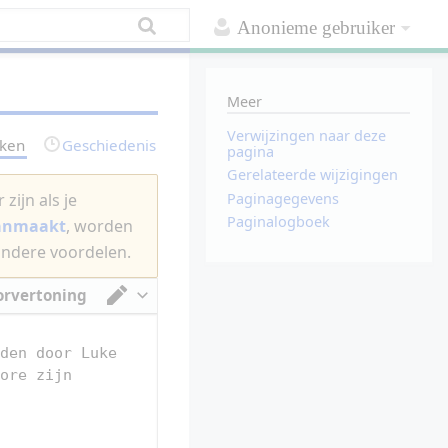
Anonieme gebruiker
Meer
Verwijzingen naar deze
rken
Geschiedenis
pagina
Gerelateerde wijzigingen
Paginagegevens
zijn als je
Paginalogboek
aanmaakt
, worden
andere voordelen.
orvertoning
Van tekstverwerker omschakelen