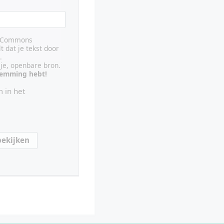
ve Commons
lt dat je tekst door
.
ije, openbare bron.
stemming hebt!
 in het