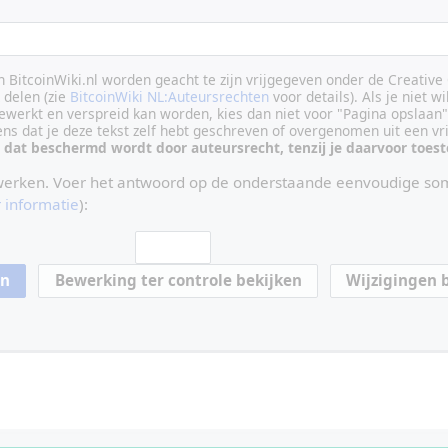
an BitcoinWiki.nl worden geacht te zijn vrijgegeven onder de Creati
delen (zie
BitcoinWiki NL:Auteursrechten
voor details). Als je niet wi
ewerkt en verspreid kan worden, kies dan niet voor "Pagina opslaan"
vens dat je deze tekst zelf hebt geschreven of overgenomen uit een vr
 dat beschermd wordt door auteursrecht, tenzij je daarvoor toe
werken. Voer het antwoord op de onderstaande eenvoudige som
 informatie
):