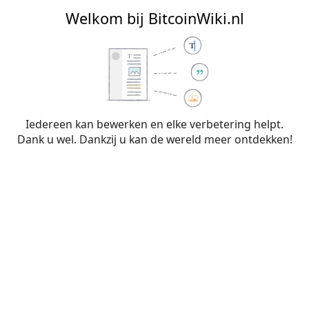
BitcoinWiki.nl
Welkom bij BitcoinWiki.nl
Bewerken van
Bitaxe
(sectie)
Iedereen kan bewerken en elke verbetering helpt.
Dank u wel. Dankzij u kan de wereld meer ontdekken!
Waarschuwing:
Je bent niet aangemeld. Je IP-
adres zal voor iedereen zichtbaar zijn als je
wijzigingen op deze pagina maakt. Wanneer je
je
aanmeldt
of
een account aanmaakt
, worden je
bewerkingen aan je gebruikersnaam
toegeschreven. Daarnaast zijn er nog andere
voordelen.