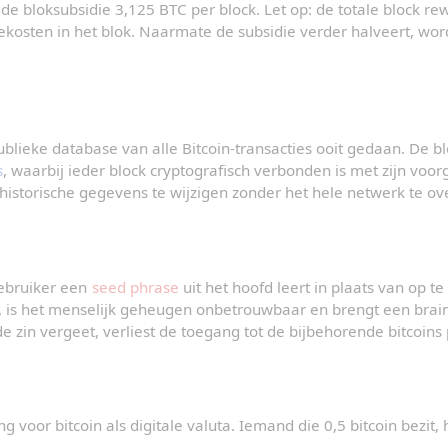
de bloksubsidie 3,125 BTC per block. Let op: de totale block rew
tiekosten in het blok. Naarmate de subsidie verder halveert, wor
blieke database van alle Bitcoin-transacties ooit gedaan. De blo
s
, waarbij ieder block cryptografisch verbonden is met zijn voor
historische gegevens te wijzigen zonder het hele netwerk te ov
ebruiker een 
seed phrase
 uit het hoofd leert in plaats van op te
, is het menselijk geheugen onbetrouwbaar en brengt een brain 
 de zin vergeet, verliest de toegang tot de bijbehorende bitcoin
 voor bitcoin als digitale valuta. Iemand die 0,5 bitcoin bezit, 