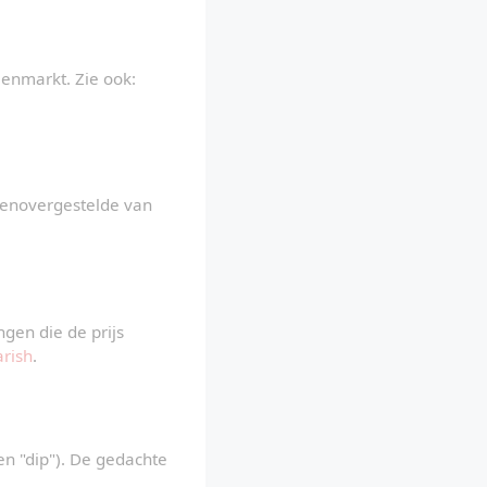
lenmarkt. Zie ook: 
genovergestelde van 
gen die de prijs 
rish
.
en "dip"). De gedachte 