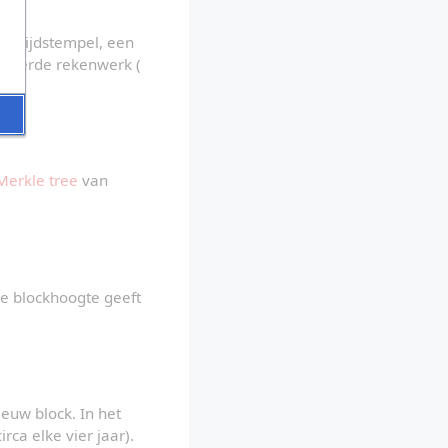
n tijdstempel, een 
gevoerde rekenwerk (
Merkle tree
 van 
e blockhoogte geeft 
euw block. In het 
rca elke vier jaar). 