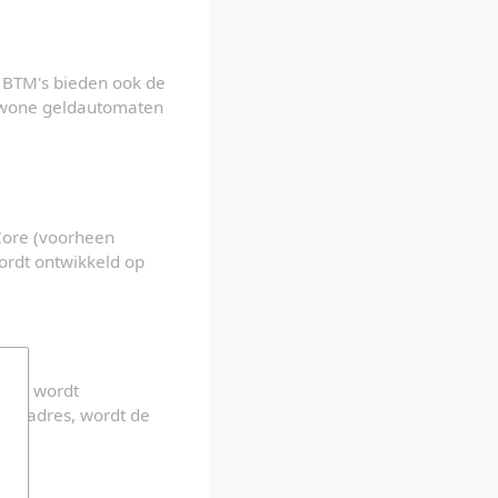
BTM's bieden ook de 
gewone geldautomaten 
. Bitcoin Core (voorheen 
ordt ontwikkeld op 
res wordt 
en adres, wordt de 