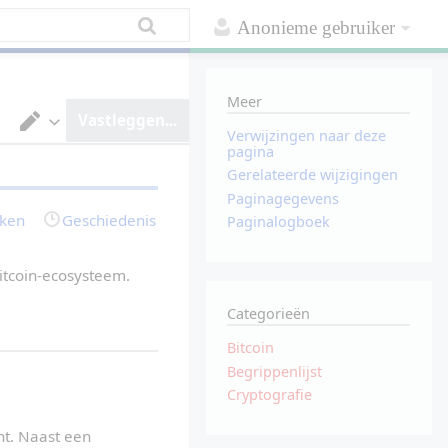
Anonieme gebruiker
Meer
Vastleggen...
Verwijzingen naar deze
V
pagina
a
Gerelateerde wijzigingen
n
t
Paginagegevens
e
rken
Geschiedenis
Paginalogboek
k
s
t
v
itcoin-ecosysteem.
e
r
Categorieën
w
e
r
Bitcoin
k
Begrippenlijst
e
r
Cryptografie
o
m
s
nt. Naast een 