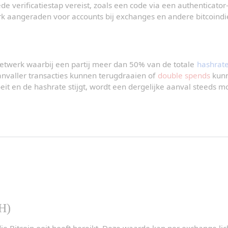
e verificatiestap vereist, zoals een code via een authenticator-
rk aangeraden voor accounts bij exchanges en andere bitcoindi
netwerk waarbij een partij meer dan 50% van de totale 
hashrat
nvaller transacties kunnen terugdraaien of 
double spends
 kunn
t en de hashrate stijgt, wordt een dergelijke aanval steeds moe
H)
 Bitcoin ooit heeft bereikt. Deze waarde kan per exchange lich