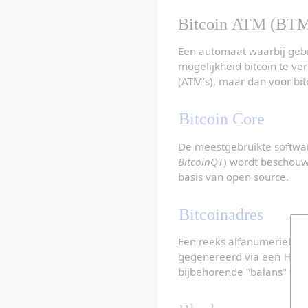
Bitcoin ATM (BT
Een automaat waarbij gebr
mogelijkheid bitcoin te v
(ATM's), maar dan voor bit
Bitcoin Core
De meestgebruikte softwar
BitcoinQT
) wordt beschouw
basis van open source.
Bitcoinadres
Een reeks alfanumerieke te
gegenereerd via een 
Has
bijbehorende "balans" toe