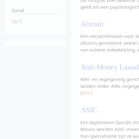
geldt als een psychologisc
Social
Op X
Altcoin
Een verzamelnaam voor alle
altcoins gecreëerd, veelal 
van actieve ontwikkeling, a
Anti-Money Laund
Wet- en regelgeving geric
landen onder AML-regelgevi
(KYC)
.
ASIC
Een 
Application-Specific In
Bitcoin worden ASIC-miner
hun specialisatie zijn ze a