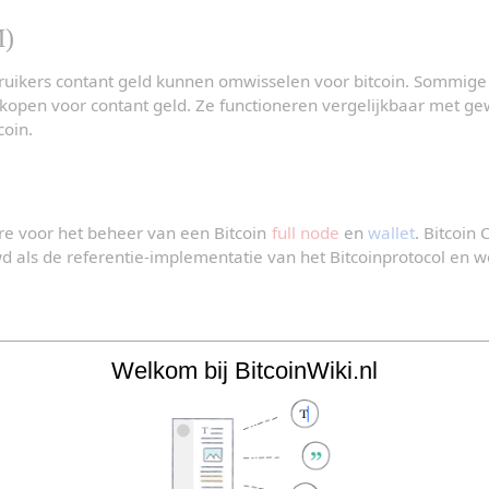
M)
uikers contant geld kunnen omwisselen voor bitcoin. Sommige 
erkopen voor contant geld. Ze functioneren vergelijkbaar met 
coin.
e voor het beheer van een Bitcoin 
full node
 en 
wallet
d als de referentie-implementatie van het Bitcoinprotocol en w
Welkom bij BitcoinWiki.nl
kens die gebruikt wordt om bitcoin te ontvangen. Een bitcoinad
h160
 van een 
public key
. Wanneer bitcoin wordt gestuurd naar e
gekend aan dat adres.