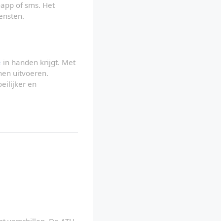
c
app of sms. Het 
h
a
ensten.
k
e
l
e
n
e
 in handen krijgt. Met 
en uitvoeren. 
ilijker en 
t verschillen. De ATH 