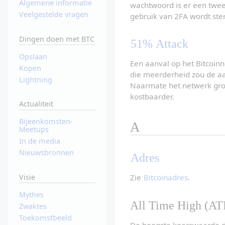
Algemene informatie
wachtwoord is er een tweed
Veelgestelde vragen
gebruik van 2FA wordt ste
Dingen doen met BTC
51% Attack
Opslaan
Een aanval op het Bitcoin
Kopen
die meerderheid zou de aa
Lightning
Naarmate het netwerk groei
kostbaarder.
Actualiteit
Bijeenkomsten-
A
Meetups
In de media
Nieuwsbronnen
Adres
Visie
Zie 
Bitcoinadres
.
Mythes
All Time High (AT
Zwaktes
Toekomstbeeld
De hoogste koerswaarde die