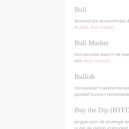
Bull
Iemand die verwacht dat de
Bullish
, 
Bull market
.
Bull Market
Een periode waarin de koer
een 
bear market
.
Bullish
Een positief marktsentiment
positief kunnen beïnvloed
Buy the Dip (BTF
Jargon voor de strategie o
is dat de daling irrationeel