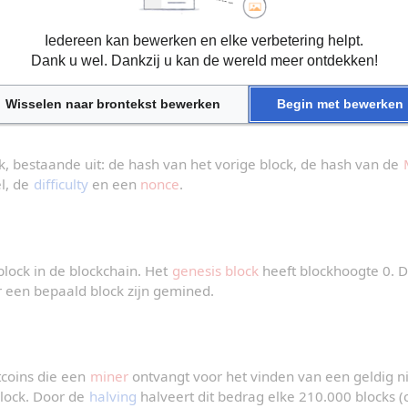
opeenvolgende blocks. Een block bevat een groep transacties, ee
Iedereen kan bewerken en elke verbetering helpt.
block (via een cryptografische 
hash
) en het bewijs van het uit
Dank u wel. Dankzij u kan de wereld meer ontdekken!
 wordt er elke tien minuten een nieuw block gevonden.
Wisselen naar brontekst bewerken
Begin met bewerken
 bestaande uit: de hash van het vorige block, de hash van de 
l, de 
difficulty
 en een 
nonce
.
ock in de blockchain. Het 
genesis block
 heeft blockhoogte 0. D
r een bepaald block zijn gemined.
coins die een 
miner
 ontvangt voor het vinden van een geldig ni
lock. Door de 
halving
 halveert dit bedrag elke 210.000 blocks (ci