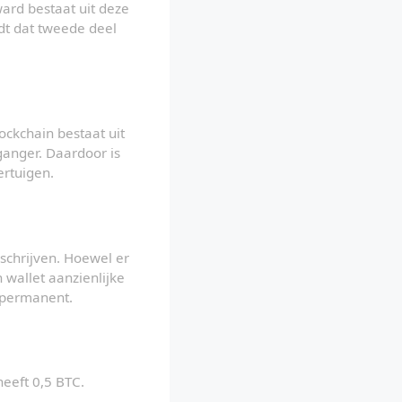
ard bestaat uit deze 
dt dat tweede deel 
ckchain bestaat uit 
ganger. Daardoor is 
ertuigen.
 schrijven. Hoewel er 
wallet aanzienlijke 
s permanent.
heeft 0,5 BTC.