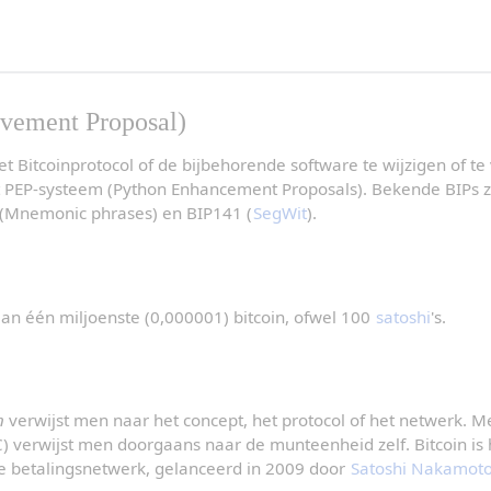
ovement Proposal)
t Bitcoinprotocol of de bijbehorende software te wijzigen of te
 PEP-systeem (Python Enhancement Proposals). Bekende BIPs zi
 (Mnemonic phrases) en BIP141 (
SegWit
).
aan één miljoenste (0,000001) bitcoin, ofwel 100 
satoshi
's.
n
C) verwijst men doorgaans naar de munteenheid zelf. Bitcoin is h
le betalingsnetwerk, gelanceerd in 2009 door 
Satoshi Nakamot