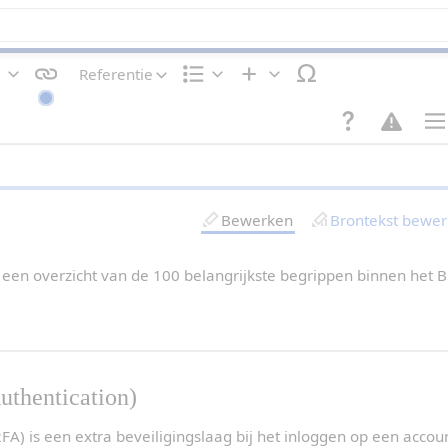
Referentie
T
I
I
e
n
n
k
d
v
s
e
o
P
t
l
e
a
o
i
g
g
p
n
e
i
m
g
n
n
Bewerken
Brontekst bewe
a
a
k
-
e
i
n
n
 een overzicht van de 100 belangrijkste begrippen binnen het B
s
t
e
l
l
i
n
g
uthentication)
e
n
2FA) is een extra beveiligingslaag bij het inloggen op een accou