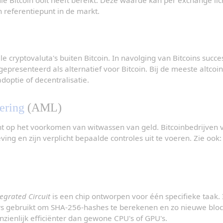
h referentiepunt in de markt.
 cryptovaluta's buiten Bitcoin. In navolging van Bitcoins succes
gepresenteerd als alternatief voor Bitcoin. Bij de meeste altcoin
doptie of decentralisatie.
ering
 (AML)
ht op het voorkomen van witwassen van geld. Bitcoinbedrijven v
ng en zijn verplicht bepaalde controles uit te voeren. Zie ook:
tegrated Circuit
 is een chip ontworpen voor één specifieke taak. 
s gebruikt om SHA-256-hashes te berekenen en zo nieuwe blocks
anzienlijk efficiënter dan gewone CPU's of GPU's.