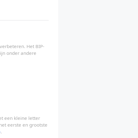
 verbeteren. Het BIP-
jn onder andere 
 verwijst men naar het concept, het protocol of het netwerk. Met een kleine letter 
et eerste en grootste 
o
.