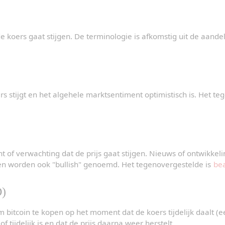
 koers gaat stijgen. De terminologie is afkomstig uit de aande
s stijgt en het algehele marktsentiment optimistisch is. Het te
 of verwachting dat de prijs gaat stijgen. Nieuws of ontwikkelin
en worden ook "bullish" genoemd. Het tegenovergestelde is 
bea
D)
m bitcoin te kopen op het moment dat de koers tijdelijk daalt (e
 of tijdelijk is en dat de prijs daarna weer herstelt.