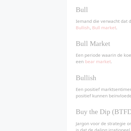
Bull
Iemand die verwacht dat de
Bullish
, 
Bull market
.
Bull Market
Een periode waarin de koer
een 
bear market
.
Bullish
Een positief marktsentiment
positief kunnen beïnvloed
Buy the Dip (BTF
Jargon voor de strategie o
is dat de daling irrationeel