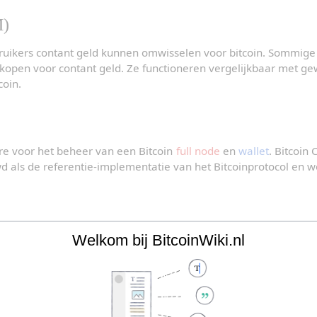
M)
uikers contant geld kunnen omwisselen voor bitcoin. Sommige 
erkopen voor contant geld. Ze functioneren vergelijkbaar met 
coin.
e voor het beheer van een Bitcoin 
full node
 en 
wallet
d als de referentie-implementatie van het Bitcoinprotocol en w
Welkom bij BitcoinWiki.nl
kens die gebruikt wordt om bitcoin te ontvangen. Een bitcoinad
h160
 van een 
public key
. Wanneer bitcoin wordt gestuurd naar e
gekend aan dat adres.