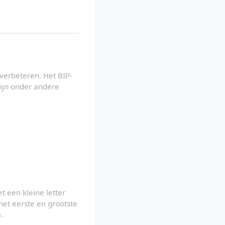
 verbeteren. Het BIP-
jn onder andere 
 verwijst men naar het concept, het protocol of het netwerk. Met een kleine letter 
et eerste en grootste 
o
.