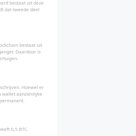
ard bestaat uit deze 
dt dat tweede deel 
ckchain bestaat uit 
ganger. Daardoor is 
ertuigen.
 schrijven. Hoewel er 
wallet aanzienlijke 
s permanent.
heeft 0,5 BTC.