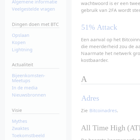
Algemene informatie
wachtwoord is er een tweed
Veelgestelde vragen
gebruik van 2FA wordt ste
Dingen doen met BTC
51% Attack
Opslaan
Een aanval op het Bitcoin
Kopen
die meerderheid zou de aa
Lightning
Naarmate het netwerk groei
kostbaarder.
Actualiteit
Bijeenkomsten-
A
Meetups
In de media
Nieuwsbronnen
Adres
Visie
Zie 
Bitcoinadres
.
Mythes
All Time High (AT
Zwaktes
Toekomstbeeld
De hoogste koerswaarde die