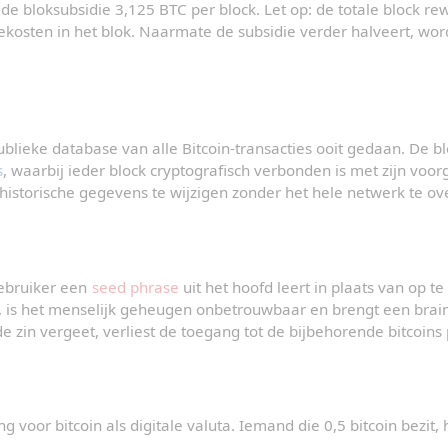
de bloksubsidie 3,125 BTC per block. Let op: de totale block rew
tiekosten in het blok. Naarmate de subsidie verder halveert, wor
blieke database van alle Bitcoin-transacties ooit gedaan. De blo
s
, waarbij ieder block cryptografisch verbonden is met zijn voor
historische gegevens te wijzigen zonder het hele netwerk te ov
ebruiker een 
seed phrase
 uit het hoofd leert in plaats van op te
, is het menselijk geheugen onbetrouwbaar en brengt een brain 
 de zin vergeet, verliest de toegang tot de bijbehorende bitcoin
 voor bitcoin als digitale valuta. Iemand die 0,5 bitcoin bezit, 