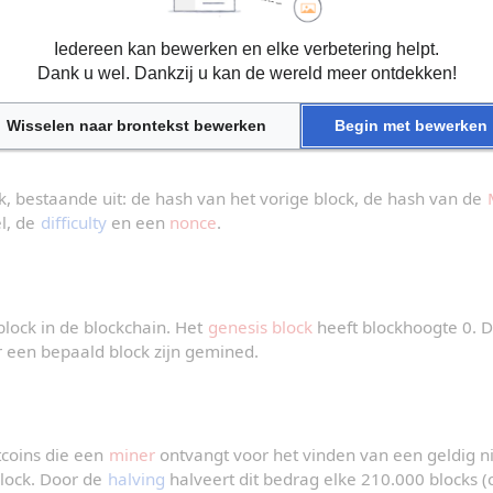
opeenvolgende blocks. Een block bevat een groep transacties, ee
Iedereen kan bewerken en elke verbetering helpt.
block (via een cryptografische 
hash
) en het bewijs van het uit
Dank u wel. Dankzij u kan de wereld meer ontdekken!
 wordt er elke tien minuten een nieuw block gevonden.
Wisselen naar brontekst bewerken
Begin met bewerken
 bestaande uit: de hash van het vorige block, de hash van de 
l, de 
difficulty
 en een 
nonce
.
ock in de blockchain. Het 
genesis block
 heeft blockhoogte 0. D
r een bepaald block zijn gemined.
coins die een 
miner
 ontvangt voor het vinden van een geldig ni
lock. Door de 
halving
 halveert dit bedrag elke 210.000 blocks (ci