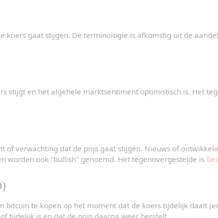
 koers gaat stijgen. De terminologie is afkomstig uit de aande
s stijgt en het algehele marktsentiment optimistisch is. Het te
 of verwachting dat de prijs gaat stijgen. Nieuws of ontwikkelin
en worden ook "bullish" genoemd. Het tegenovergestelde is 
bea
D)
m bitcoin te kopen op het moment dat de koers tijdelijk daalt (e
 of tijdelijk is en dat de prijs daarna weer herstelt.