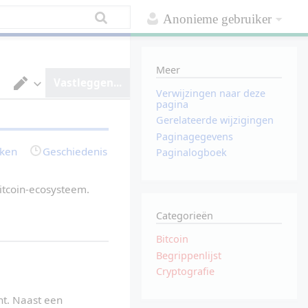
Anonieme gebruiker
Meer
Vastleggen...
Verwijzingen naar deze
V
pagina
a
Gerelateerde wijzigingen
n
t
Paginagegevens
e
rken
Geschiedenis
Paginalogboek
k
s
t
v
itcoin-ecosysteem.
e
r
Categorieën
w
e
r
Bitcoin
k
Begrippenlijst
e
r
Cryptografie
o
m
s
nt. Naast een 