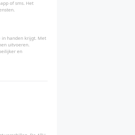
c
app of sms. Het 
h
a
ensten.
k
e
l
e
n
e
 in handen krijgt. Met 
en uitvoeren. 
ilijker en 
t verschillen. De ATH 