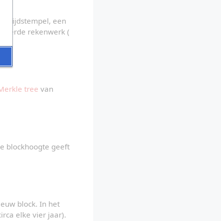
n tijdstempel, een 
gevoerde rekenwerk (
Merkle tree
 van 
e blockhoogte geeft 
euw block. In het 
rca elke vier jaar). 