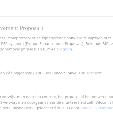
ovement Proposal)
t Bitcoinprotocol of de bijbehorende software te wijzigen of te
 PEP-systeem (Python Enhancement Proposals). Bekende BIPs zi
 (Mnemonic phrases) en BIP141 (
SegWit
).
aan één miljoenste (0,000001) bitcoin, ofwel 100 
satoshi
's.
n
C) verwijst men doorgaans naar de munteenheid zelf. Bitcoin is h
le betalingsnetwerk, gelanceerd in 2009 door 
Satoshi Nakamot