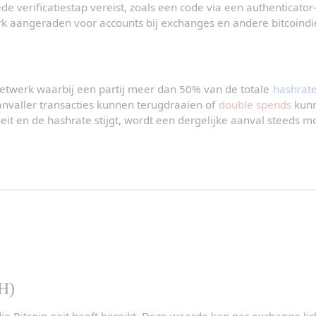
e verificatiestap vereist, zoals een code via een authenticator-
rk aangeraden voor accounts bij exchanges en andere bitcoindi
netwerk waarbij een partij meer dan 50% van de totale 
hashrat
nvaller transacties kunnen terugdraaien of 
double spends
 kunn
t en de hashrate stijgt, wordt een dergelijke aanval steeds moe
H)
 Bitcoin ooit heeft bereikt. Deze waarde kan per exchange lich