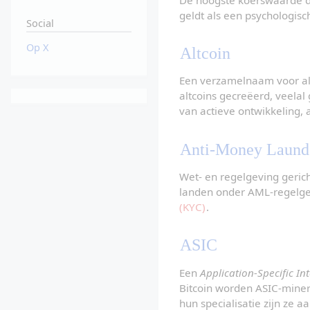
geldt als een psychologisc
Social
Op X
Altcoin
Een verzamelnaam voor alle
altcoins gecreëerd, veelal 
van actieve ontwikkeling, a
Anti-Money Laund
Wet- en regelgeving geric
landen onder AML-regelgevi
(KYC)
.
ASIC
Een 
Application-Specific In
Bitcoin worden ASIC-miner
hun specialisatie zijn ze a