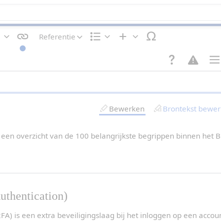
Referentie
T
I
I
e
n
n
k
d
v
s
e
o
P
t
l
e
a
o
i
g
g
p
n
e
i
m
g
n
n
Bewerken
Brontekst bewe
a
a
k
-
e
i
n
n
 een overzicht van de 100 belangrijkste begrippen binnen het B
s
t
e
l
l
i
n
g
uthentication)
e
n
2FA) is een extra beveiligingslaag bij het inloggen op een accou