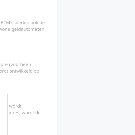
BTM's bieden ook de 
gewone geldautomaten 
. Bitcoin Core (voorheen 
ordt ontwikkeld op 
res wordt 
en adres, wordt de 