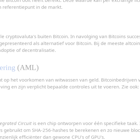
h referentiepunt in de markt.
 cryptovaluta's buiten Bitcoin. In navolging van Bitcoins succes
gepresenteerd als alternatief voor Bitcoin. Bij de meeste altcoin
doptie of decentralisatie.
ering
 (AML)
ht op het voorkomen van witwassen van geld. Bitcoinbedrijven v
ng en zijn verplicht bepaalde controles uit te voeren. Zie ook:
tegrated Circuit
 is een chip ontworpen voor één specifieke taak. 
s gebruikt om SHA-256-hashes te berekenen en zo nieuwe blocks
anzienlijk efficiënter dan gewone CPU's of GPU's.