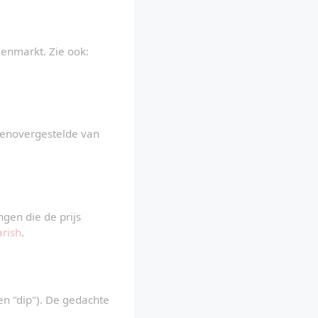
lenmarkt. Zie ook: 
genovergestelde van 
gen die de prijs 
rish
.
en "dip"). De gedachte 