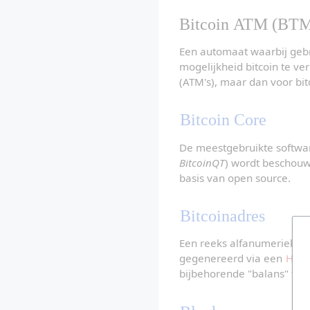
Bitcoin ATM (BT
Een automaat waarbij gebr
mogelijkheid bitcoin te v
(ATM's), maar dan voor bit
Bitcoin Core
De meestgebruikte softwar
BitcoinQT
) wordt beschouw
basis van open source.
Bitcoinadres
Een reeks alfanumerieke te
gegenereerd via een 
Has
bijbehorende "balans" toe