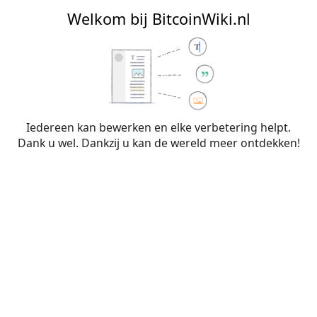
BitcoinWiki.nl
Welkom bij BitcoinWiki.nl
Bewerken van
Begrippenlijst
(sectie)
Iedereen kan bewerken en elke verbetering helpt.
Dank u wel. Dankzij u kan de wereld meer ontdekken!
Waarschuwing:
Je bent niet aangemeld. Je IP-
adres zal voor iedereen zichtbaar zijn als je
wijzigingen op deze pagina maakt. Wanneer je
je
aanmeldt
of
een account aanmaakt
, worden je
bewerkingen aan je gebruikersnaam
toegeschreven. Daarnaast zijn er nog andere
voordelen.