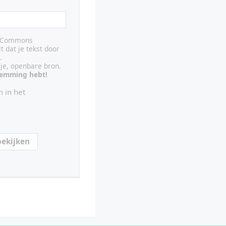
ve Commons
lt dat je tekst door
.
ije, openbare bron.
stemming hebt!
 in het