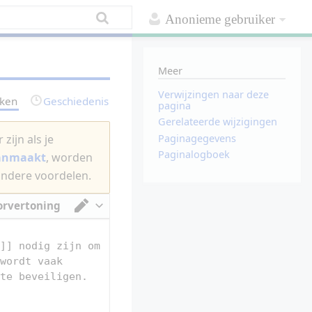
Anonieme gebruiker
Meer
Verwijzingen naar deze
rken
Geschiedenis
pagina
Gerelateerde wijzigingen
Paginagegevens
zijn als je
Paginalogboek
aanmaakt
, worden
andere voordelen.
orvertoning
Van tekstverwerker omschakelen