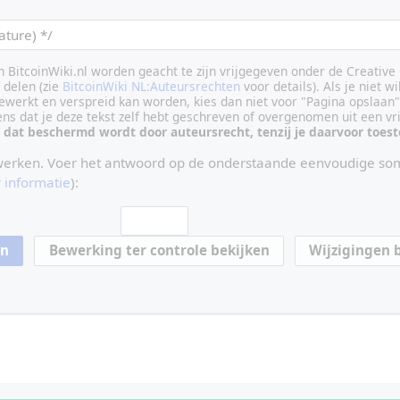
an BitcoinWiki.nl worden geacht te zijn vrijgegeven onder de Creati
delen (zie
BitcoinWiki NL:Auteursrechten
voor details). Als je niet wi
ewerkt en verspreid kan worden, kies dan niet voor "Pagina opslaan"
vens dat je deze tekst zelf hebt geschreven of overgenomen uit een vr
 dat beschermd wordt door auteursrecht, tenzij je daarvoor toe
werken. Voer het antwoord op de onderstaande eenvoudige som
 informatie
):