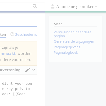
Anonieme gebruiker
Meer
Verwijzingen naar deze
rken
Geschiedenis
pagina
Gerelateerde wijzigingen
Paginagegevens
zijn als je
Paginalogboek
aanmaakt
, worden
andere voordelen.
orvertoning
Van tekstverwerker omschakelen