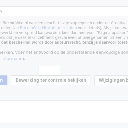
an BitcoinWiki.nl worden geacht te zijn vrijgegeven onder de Creati
delen (zie
BitcoinWiki NL:Auteursrechten
voor details). Als je niet wi
ewerkt en verspreid kan worden, kies dan niet voor "Pagina opslaan"
vens dat je deze tekst zelf hebt geschreven of overgenomen uit een vr
 dat beschermd wordt door auteursrecht, tenzij je daarvoor toe
werken. Voer het antwoord op de onderstaande eenvoudige som
 informatie
):