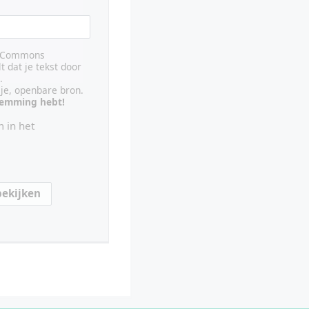
ve Commons
lt dat je tekst door
.
ije, openbare bron.
stemming hebt!
 in het