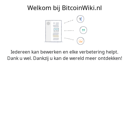
BitcoinWiki.nl
Welkom bij BitcoinWiki.nl
Bewerken van
Begrippenlijst
(sectie)
Iedereen kan bewerken en elke verbetering helpt.
Dank u wel. Dankzij u kan de wereld meer ontdekken!
Waarschuwing:
Je bent niet aangemeld. Je IP-
adres zal voor iedereen zichtbaar zijn als je
wijzigingen op deze pagina maakt. Wanneer je
je
aanmeldt
of
een account aanmaakt
, worden je
bewerkingen aan je gebruikersnaam
toegeschreven. Daarnaast zijn er nog andere
voordelen.