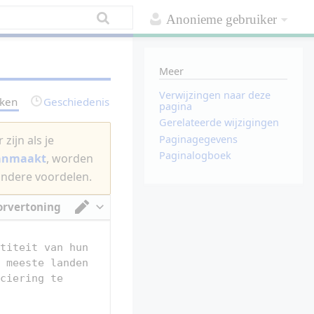
Anonieme gebruiker
Meer
Verwijzingen naar deze
rken
Geschiedenis
pagina
Gerelateerde wijzigingen
Paginagegevens
zijn als je
Paginalogboek
aanmaakt
, worden
andere voordelen.
orvertoning
Van tekstverwerker omschakelen