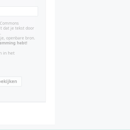
ve Commons
lt dat je tekst door
.
ije, openbare bron.
stemming hebt!
 in het