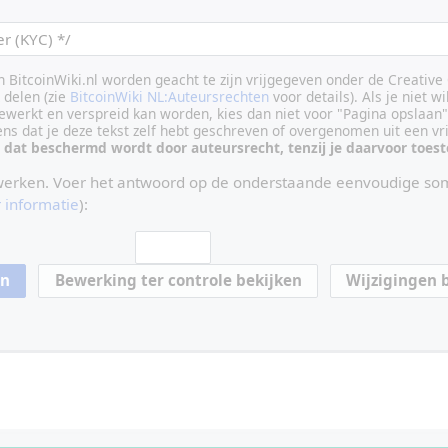
an BitcoinWiki.nl worden geacht te zijn vrijgegeven onder de Creati
delen (zie
BitcoinWiki NL:Auteursrechten
voor details). Als je niet wi
ewerkt en verspreid kan worden, kies dan niet voor "Pagina opslaan"
vens dat je deze tekst zelf hebt geschreven of overgenomen uit een vr
 dat beschermd wordt door auteursrecht, tenzij je daarvoor toe
werken. Voer het antwoord op de onderstaande eenvoudige som
 informatie
):