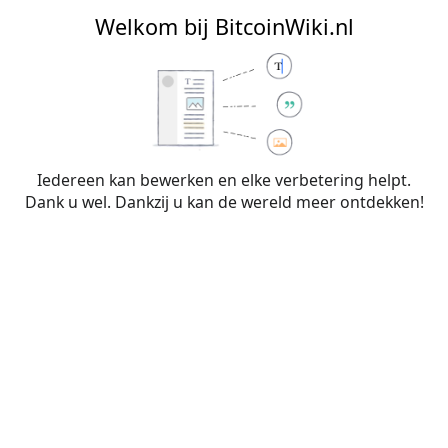
BitcoinWiki.nl
Welkom bij BitcoinWiki.nl
Bewerken van
Begrippenlijst
(sectie)
Iedereen kan bewerken en elke verbetering helpt.
Dank u wel. Dankzij u kan de wereld meer ontdekken!
Waarschuwing:
Je bent niet aangemeld. Je IP-
adres zal voor iedereen zichtbaar zijn als je
wijzigingen op deze pagina maakt. Wanneer je
je
aanmeldt
of
een account aanmaakt
, worden je
bewerkingen aan je gebruikersnaam
toegeschreven. Daarnaast zijn er nog andere
voordelen.