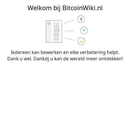
BitcoinWiki.nl
Welkom bij BitcoinWiki.nl
Bewerken van
Begrippenlijst
(sectie)
Iedereen kan bewerken en elke verbetering helpt.
Dank u wel. Dankzij u kan de wereld meer ontdekken!
Waarschuwing:
Je bent niet aangemeld. Je IP-
adres zal voor iedereen zichtbaar zijn als je
wijzigingen op deze pagina maakt. Wanneer je
je
aanmeldt
of
een account aanmaakt
, worden je
bewerkingen aan je gebruikersnaam
toegeschreven. Daarnaast zijn er nog andere
voordelen.