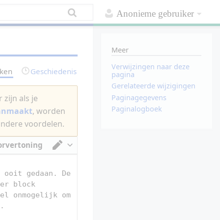
Anonieme gebruiker
Meer
Verwijzingen naar deze
rken
Geschiedenis
pagina
Gerelateerde wijzigingen
Paginagegevens
zijn als je
Paginalogboek
aanmaakt
, worden
andere voordelen.
orvertoning
Van tekstverwerker omschakelen