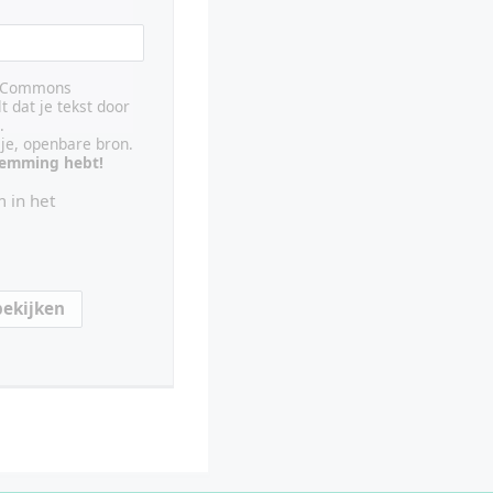
ve Commons
lt dat je tekst door
.
ije, openbare bron.
stemming hebt!
 in het