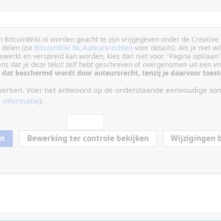
an BitcoinWiki.nl worden geacht te zijn vrijgegeven onder de Creati
delen (zie
BitcoinWiki NL:Auteursrechten
voor details). Als je niet wi
ewerkt en verspreid kan worden, kies dan niet voor "Pagina opslaan"
vens dat je deze tekst zelf hebt geschreven of overgenomen uit een vr
 dat beschermd wordt door auteursrecht, tenzij je daarvoor toe
werken. Voer het antwoord op de onderstaande eenvoudige som
 informatie
):