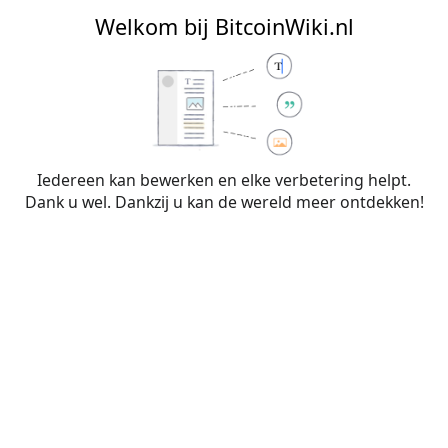
BitcoinWiki.nl
Welkom bij BitcoinWiki.nl
Bewerken van
Begrippenlijst
(sectie)
Iedereen kan bewerken en elke verbetering helpt.
Dank u wel. Dankzij u kan de wereld meer ontdekken!
Waarschuwing:
Je bent niet aangemeld. Je IP-
adres zal voor iedereen zichtbaar zijn als je
wijzigingen op deze pagina maakt. Wanneer je
je
aanmeldt
of
een account aanmaakt
, worden je
bewerkingen aan je gebruikersnaam
toegeschreven. Daarnaast zijn er nog andere
voordelen.