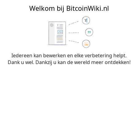
BitcoinWiki.nl
Welkom bij BitcoinWiki.nl
Bewerken van
Begrippenlijst
(sectie)
Iedereen kan bewerken en elke verbetering helpt.
Dank u wel. Dankzij u kan de wereld meer ontdekken!
Waarschuwing:
Je bent niet aangemeld. Je IP-
adres zal voor iedereen zichtbaar zijn als je
wijzigingen op deze pagina maakt. Wanneer je
je
aanmeldt
of
een account aanmaakt
, worden je
bewerkingen aan je gebruikersnaam
toegeschreven. Daarnaast zijn er nog andere
voordelen.